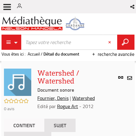
Vous êtes ici :
Accueil
/
Détail du document
recherche avancée
Watershed /
Lien
Watershed
per
En
(Nou
Document sonore
par
fenê
mai
Fournier, Denis
|
Watershed
/5
Edité par
Rogue Art
- 2012
0
avis
CONTIENT
SUJET