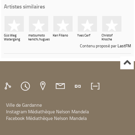
Artistes similaires
Güs Weg
matsumoto
Ken Filiano
Yves Cerf
Christof
Watergang
kenichi, hugues
Knoche
vincent
Contenu proposé par
LastFM
Ville de Gardanne
Instagram Médiathèque Nelson Mandela
Facebook Médiathèque Nelson Mandela