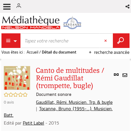
Vous êtes ici :
Accueil
/
Détail du document
recherche avancée
Canto de multitudes /
Lien
Rémi Gaudillat
per
En
(trompette, bugle)
(Nou
par
fenê
Document sonore
mai
/5
Gaudillat, Rémi. Musicien. Trp. & bugle
0
avis
|
Tocanne, Bruno (1955-....). Musicien.
Batt.
Edité par
Petit Label
- 2015