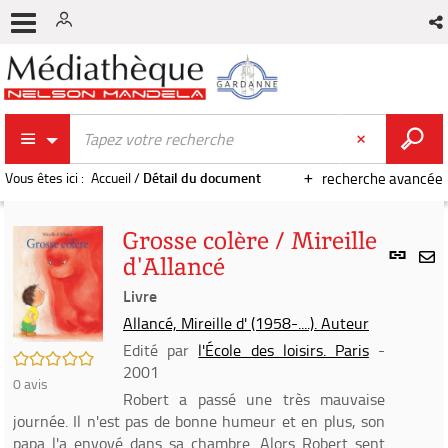
Vous êtes ici :
Accueil
/
Détail du document
recherche avancée
Grosse colère / Mireille
Lien
d'Allancé
per
En
(Nou
Livre
par
fenê
mai
Allancé, Mireille d' (1958-....). Auteur
Edité par
l'École des loisirs. Paris
-
/5
2001
0
avis
Robert a passé une très mauvaise
journée. Il n'est pas de bonne humeur et en plus, son
papa l'a envoyé dans sa chambre. Alors Robert sent