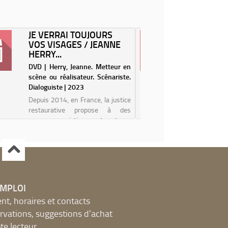
JE VERRAI TOUJOURS
YOUSSE
VOS VISAGES / JEANNE
SUCCÈS
HERRY...
RÉAL.
DVD | Herry, Jeanne. Metteur en
DVD | Ka
scène ou réalisateur. Scénariste.
scène ou r
Dialoguiste | 2023
2023
Depuis 2014, en France, la justice
Youssef S
restaurative propose à des
réussi 
personnes victimes et auteurs
d'écriva
d'infraction de dialoguer dans des
commen
dispositifs sécurisés, encadrés
nouveau
par des professionnels et des
succès, 
bénévoles comme Judith, Fanny
s'empêch
ou Michel.....
siens, pour
EMPLOI
, horaires et contacts
ervations, suggestions d'achat
e lecteur