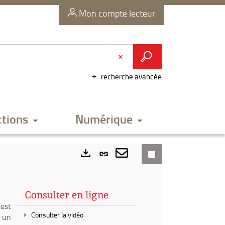
Mon compte lecteur
recherche avancée
ctions
Numérique
Lien
permanent
Envoyer
Exports
(Nouvelle
par
Consulter en ligne
fenêtre)
mail
 est
Consulter la vidéo
, un