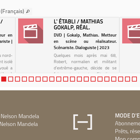
 (Français)
 /
L' ÉTABLI / MATHIAS
GOKALP, RÉAL.
eur en
DVD | Gokalp, Mathias. Metteur
riste |
en scène ou réalisateur.
Scénariste. Dialoguiste | 2023
u nord-
Quelques mois après mai 68,
t isolé
Robert, normalien et militant
évoué a
d'extrême-gauche, décide de se
tière à
faire embaucher chez Citroën en
enfants
tant que travailleur à la chaîne.
s. Mais
Comme d'autres de ses
ppe sa
camarades, il veut s'infiltrer en
usine pour raviver ...
MODE D'
 Nelson Mandela
Abonnement
Nelson Mandela
Prêts, rés
Mon compt