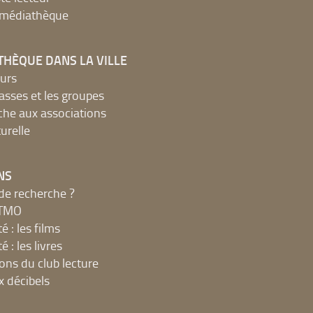
a médiathèque
THÈQUE DANS LA VILLE
urs
lasses et les groupes
che aux associations
urelle
NS
de recherche ?
MTMO
é : les films
é : les livres
ions du club lecture
x décibels