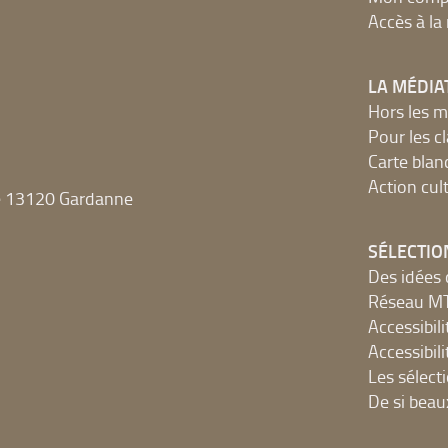
Accès à l
LA MÉDIA
Hors les m
Pour les c
Carte blan
Action cult
e 13120 Gardanne
SÉLECTIO
Des idées 
Réseau 
Accessibilit
Accessibilit
Les sélect
De si beau