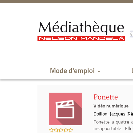
Aller
Aller
Aller
au
au
à
menu
contenu
la
recherche
Mode d'emploi
Ponette
Vidéo numérique
Doillon, Jacques (Ré
Ponette a quatre a
insupportable. Ell
/5