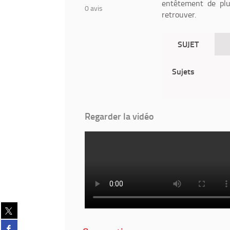
entêtement de plu
0
avis
retrouver.
SUJET
Sujets
Regarder la vidéo
Partager
sur
Partager
twitter