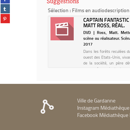
Suggestions
sur
(Nouvelle
Partager
facebook
Sélection
: Films en audiodescription
fenêtre)
sur
(Nouvelle
Partager
tumblr
 D'ÂNE
CAPTAIN FANTASTIC
fenêtre)
sur
(Nouvelle
MATT ROSS, RÉAL.
numérique | Demy, Jacques
pinterest
fenêtre)
DVD | Ross, Matt. Mett
ateur) | 2014
(Nouvelle
scène ou réalisateur. Scéna
fenêtre)
e de Charles Perrault, revu
2017
cques Demy, en version
Dans les forêts reculées d
rée 2014 ! Une princesse,
ouest des Etats-Unis, vivan
llée par sa fée, refuse
de la société, un père d
r de son père en fuyant
consacré sa vie toute en
 dans une peau d’âne,
faire de ses six jeunes 
 quitte parfois quand elle
d'extraordinaires adulte
..
quand le destin fra
famille,...
Ville de Gardanne
Instagram Médiathèque
Facebook Médiathèque 