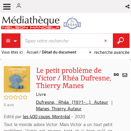
Vous êtes ici :
Accueil
/
Détail du document
recherche avancée
Le petit problème de
Lien
Victor / Rhéa Dufresne,
per
En
Thierry Manes
(Nou
par
fenê
Livre
mai
/5
Dufresne, Rhéa (1971-....). Auteur
|
0
avis
Manes, Thierry. Auteur
Edité par
les 400 coups. Montréal
- 2020
Tout le monde adore Victor. Mais Victor a un tout petit
problème. Victor est myope, tant et si bien qu’il en