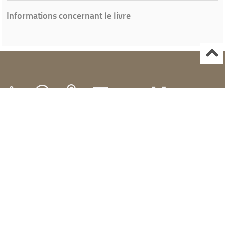
Informations concernant le livre
Ville de Gardanne
Instagram Médiathèque Nelson Mandela
Facebook Médiathèque Nelson Mandela
SYRACUSE
Portails et espaces publics numériques