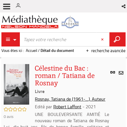
Vous êtes ici :
Accueil
/
Détail du document
recherche avancée
Célestine du Bac :
Lien
roman / Tatiana de
per
En
Rosnay
(Nou
par
fenê
Livre
mai
Rosnay, Tatiana de (1961-....). Auteur
Edité par
Robert Laffont
- 2021
/5
UNE BOULEVERSANTE AMITIÉ Le
0
avis
nouveau roman de Tatiana de Rosnay
Lui, dix-huit ans, fils de bonne famille, solitaire et