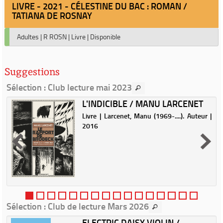
LIVRE - 2021 - CÉLESTINE DU BAC : ROMAN /
TATIANA DE ROSNAY
Adultes
|
R ROSN
|
Livre
|
Disponible
Suggestions
Sélection
: Club lecture mai 2023
U
L'INDICIBLE / MANU LARCENET
Livre | Larcenet, Manu (1969-....). Auteur |
.
2016
à
n
e
à
g
Sélection
: Club de lecture Mars 2026
ELECTRIC DAISY VIOLIN /