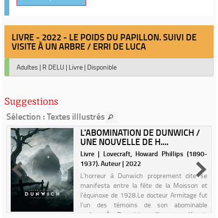
LIVRE - 2022 - LE POIDS DU PAPILLON. SUIVI DE
VISITE À UN ARBRE / ERRI DE LUCA
Adultes
|
R DELU
|
Livre
|
Disponible
Suggestions
Sélection
: Textes illlustrés
L'ABOMINATION DE DUNWICH /
UNE NOUVELLE DE H....
.
Livre | Lovecraft, Howard Phillips (1890-
1937). Auteur | 2022
L'horreur à Dunwich proprement dite se
manifesta entre la fête de la Moisson et
l'équinoxe de 1928.Le docteur Armitage fut
l'un des témoins de son abominable
prologue.À Dunwich, village reculé du