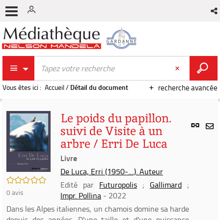
Vous êtes ici :
Accueil
/
Détail du document
recherche avancée
Le poids du papillon.
Lien
suivi de Visite à un
per
En
arbre / Erri De Luca
(Nou
par
fenê
Livre
mai
De Luca, Erri (1950-....). Auteur
/5
Edité par
Futuropolis
;
Gallimard
;
0
avis
Impr. Pollina
- 2022
Dans les Alpes italiennes, un chamois domine sa harde
depuis des années. D'une taille et d'une puissance