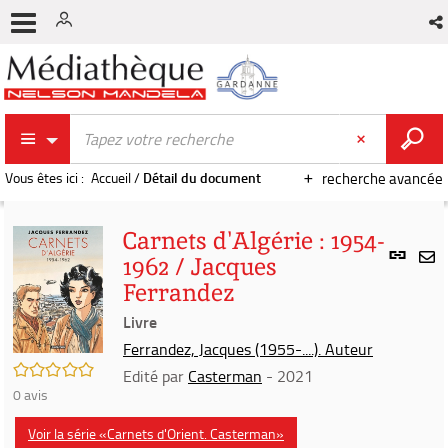
Vous êtes ici :
Accueil
/
Détail du document
recherche avancée
Carnets d'Algérie : 1954-
Lien
1962 / Jacques
per
En
Ferrandez
(Nou
par
fenê
Livre
mai
Ferrandez, Jacques (1955-....). Auteur
/5
Edité par
Casterman
- 2021
0
avis
Voir la série «Carnets d'Orient. Casterman»