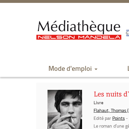
Aller
Aller
Aller
au
au
à
menu
contenu
la
recherche
Mode d'emploi
Les nuits d
Livre
Flahaut, Thomas (1
Edité par
Points
-
Le roman d’une gé