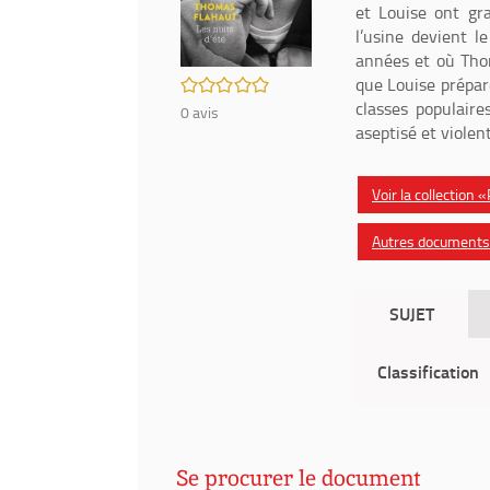
et Louise ont gr
l’usine devient l
années et où Thom
/5
que Louise prépare
classes populaire
0
avis
aseptisé et violen
Voir la collection 
Autres documents d
SUJET
Classification
Se procurer le document