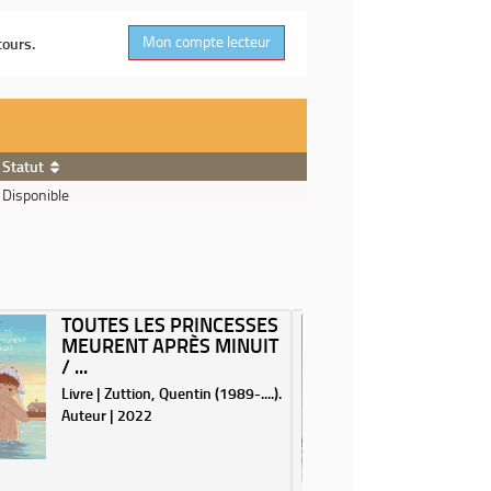
Mon compte lecteur
cours.
Statut
Disponible
TOUTES LES PRINCESSES
À KNOK
MEURENT APRÈS MINUIT
NADINE
/ ...
Livre | Mo
Livre | Zuttion, Quentin (1989-....).
Auteur | 
Auteur | 2022
Après Les
de Julia 
royale de
pépite du