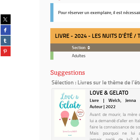
Pour réserver un exemplaire, il est nécessa
Partager
sur
Partager
twitter
sur
LIVRE - 2024 - LES NUITS D'ÉTÉ 
(Nouvelle
Partager
facebook
fenêtre)
sur
(Nouvelle
Section
Partager
tumblr
fenêtre)
Livre
sur
Adultes
(Nouvelle
-
pinterest
fenêtre)
2024
(Nouvelle
Suggestions
-
fenêtre)
Les
Sélection
: Livres sur le thème de l'ét
nuits
PETITS CHEVAUX DE
LOVE & GELATO
d'été
UINIA /
/
Livre | Welch, Jenna 
ERITE ...
Thomas
Auteur | 2022
Flahaut
 Duras, Marguerite (1914-
Avant de mourir, la mère 
Auteur | 1973
lui a demandé d'aller en Ita
faire la connaissance de so
Mais pourquoi ne lui a-
jamais parlé de lui? A