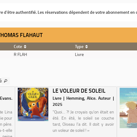
ire d'être authentifié. Les réservations dépendent de votre abonnement en 
/ THOMAS FLAHAUT
Cote
Type
R FLAH
Livre
é
LE VOLEUR DE SOLEIL
Evans.
Livre | Hemming, Alice. Auteur |
2025
de Lina
"Quoi… ?! Je croyais qu’on était en
lie pour
été. En été, le soleil se couche
n père.
tard, Oiseau l’a dit. Il doit y avoir
t-elle
un voleur de soleil ! »
 peine