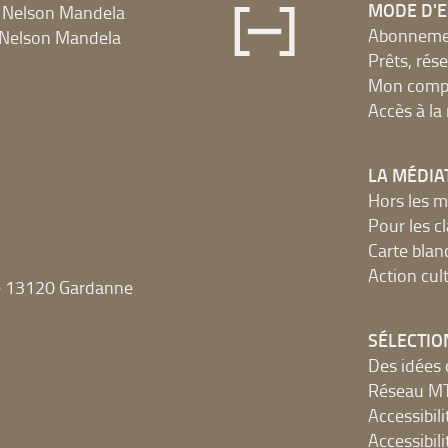
MODE D'
 Nelson Mandela
Abonnement
Nelson Mandela
Prêts, rés
Mon compt
Accès à l
LA MÉDIA
Hors les m
Pour les c
Carte blan
Action cult
e 13120 Gardanne
SÉLECTIO
Des idées 
Réseau 
Accessibilit
Accessibilit