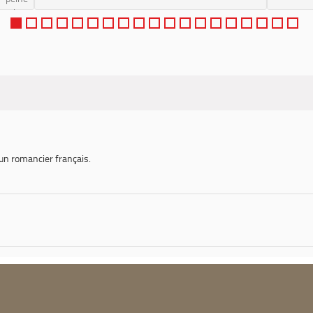
envie :
aux...
 un romancier français.