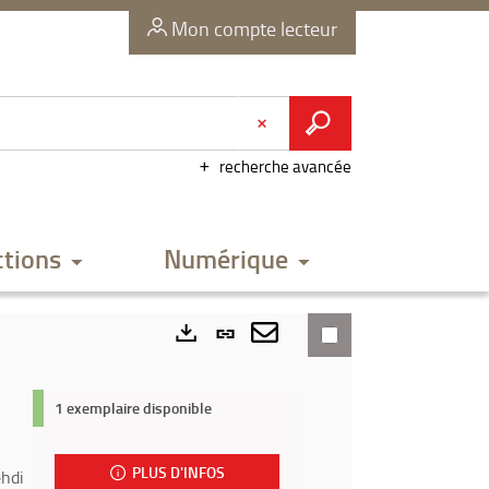
Mon compte lecteur
recherche avancée
ctions
Numérique
Lien
permanent
Envoyer
Exports
(Nouvelle
par
1 exemplaire disponible
fenêtre)
mail
PLUS D'INFOS
ehdi