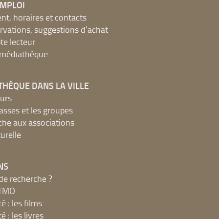
EMPLOI
, horaires et contacts
ervations, suggestions d'achat
e lecteur
a médiathèque
THÈQUE DANS LA VILLE
urs
lasses et les groupes
che aux associations
urelle
NS
de recherche ?
MTMO
é : les films
é : les livres