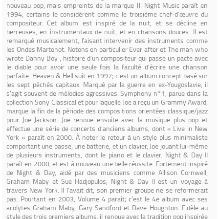
nouveau pop, mais empreints de la marque JJ. Night Music paraît en
1994, certains le considèrent comme le troisième chef-d'œuvre du
compositeur. Cet album est inspiré de la nuit, et se décline en
berceuses, en instrumentaux de nuit, et en chansons douces. Il est
remarqué musicalement, faisant intervenir des instruments comme
les Ondes Martenot. Notons en particulier Ever after et The man who
wrote Danny Boy , histoire d'un compositeur qui passe un pacte avec
le diable pour avoir une seule fois la faculté d'écrire une chanson
parfaite. Heaven & Hell suit en 1997; c'est un album concept basé sur
les sept péchés capitaux. Marqué par la guerre en ex-Yougoslavie, il
s'agit souvent de mélodies agressives. Symphony n°1, parue dans la
collection Sony Classical et pour laquelle Joe a reçu un Grammy Award,
marque la fin de la période des compositions orientées classique/jazz
pour Joe Jackson. Joe renoue ensuite avec la musique plus pop et
effectue une série de concerts d'anciens albums, dont « Live in New
York » paraît en 2000. À noter le retour à un style plus minimaliste
comportant une basse, une batterie, et un clavier, Joe jouant lui-même
de plusieurs instruments, dont le piano et le clavier. Night & Day II
paraît en 2000, et est à nouveau une belle réussite. Fortement inspiré
de Night & Day, aidé par des musiciens comme Allison Cornwell,
Graham Maby et Sue Hadjopulos, Night & Day II est un voyage à
travers New York. Il l'avait dit, son premier groupe ne se reformerait
pas. Pourtant en 2003, Volume 4 paraît; c'est le 4e album avec ses
acolytes Graham Maby, Gary Sandford et Dave Houghton. Fidèle au
style des trois premiers albums, il renoue avec la tradition pop inspirée