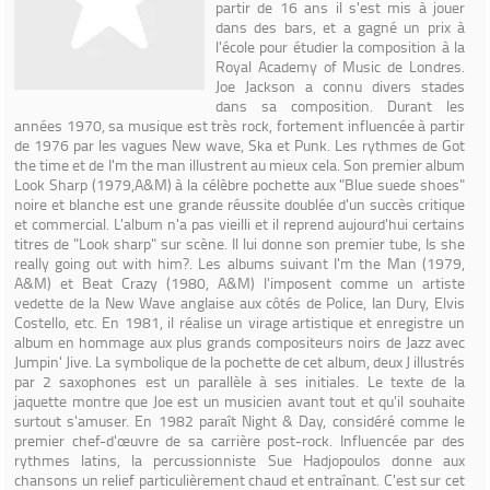
partir de 16 ans il s'est mis à jouer
dans des bars, et a gagné un prix à
l'école pour étudier la composition à la
Royal Academy of Music de Londres.
Joe Jackson a connu divers stades
dans sa composition. Durant les
années 1970, sa musique est très rock, fortement influencée à partir
de 1976 par les vagues New wave, Ska et Punk. Les rythmes de Got
the time et de I'm the man illustrent au mieux cela. Son premier album
Look Sharp (1979,A&M) à la célèbre pochette aux "Blue suede shoes"
noire et blanche est une grande réussite doublée d'un succès critique
et commercial. L'album n'a pas vieilli et il reprend aujourd'hui certains
titres de "Look sharp" sur scène. Il lui donne son premier tube, Is she
really going out with him?. Les albums suivant I'm the Man (1979,
A&M) et Beat Crazy (1980, A&M) l'imposent comme un artiste
vedette de la New Wave anglaise aux côtés de Police, Ian Dury, Elvis
Costello, etc. En 1981, il réalise un virage artistique et enregistre un
album en hommage aux plus grands compositeurs noirs de Jazz avec
Jumpin' Jive. La symbolique de la pochette de cet album, deux J illustrés
par 2 saxophones est un parallèle à ses initiales. Le texte de la
jaquette montre que Joe est un musicien avant tout et qu'il souhaite
surtout s'amuser. En 1982 paraît Night & Day, considéré comme le
premier chef-d'œuvre de sa carrière post-rock. Influencée par des
rythmes latins, la percussionniste Sue Hadjopoulos donne aux
chansons un relief particulièrement chaud et entraînant. C'est sur cet