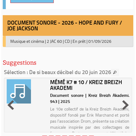
DOCUMENT SONORE - 2026 - HOPE AND FURY /
JOE JACKSON
Musique et cinéma
|
2 JAC 60
|
CD
|
En prêt
|
01/09/2026
Suggestions
Sélection
: De si beaux décibel du 20 juin 2026
MÉMÉ K7 # 10 / KREIZ BREIZH
AKADEMI
Document sonore | Kreiz Breizh Akademi.
e
943 | 2025
e
Le 10e collectif de la Kreiz Breizh Akademi,
n
dispositif fondé par Erik Marchand et porté
.
pas l'association Drom, présente sa création
r
musicale inspirée par des collectages de
femmes en Bretagne au cours du XXe siècle.