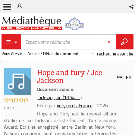
Vous êtes ici :
Accueil
/
Détail du document
recherche avancée
Hope and fury / Joe
Lien
Jackson
per
En
(Nou
Document sonore
par
fenê
mai
Jackson, Joe (1954-....)
/5
Edité par
Verycords. France
- 2026
0
avis
Hope and Fury est le nouvel album
studio de Joe Jackson, artiste lauréat d'un Grammy
Award. Ecrit et enregistré‘ entre Berlin et New York,
l'album comprend neuf nouveaux titres interpréytés