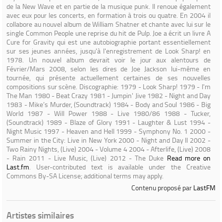
de la New Wave et en partie de la musique punk. Il renoue également
avec eux pour les concerts, en formation à trois ou quatre. En 2004 il
collabore au nouvel album de William Shatner et chante avec lui sur le
single Common People une reprise du hit de Pulp. Joe a écrit un livre A
Cure for Gravity qui est une autobiographie portant essentiellement
sur ses jeunes années, jusqu'à l'enregistrement de Look Sharp! en
1978. Un nouvel album devrait voir le jour aux alentours de
Février/Mars 2008, selon les dires de Joe Jackson lui-même en
tournée, qui présente actuellement certaines de ses nouvelles
compositions sur scène. Discographie: 1979 - Look Sharp! 1979 - I'm
The Man 1980 - Beat Crazy 1981 - Jumpin' Jive 1982 - Night and Day
1983 - Mike’s Murder, (Soundtrack) 1984 - Body and Soul 1986 - Big
World 1987 - Will Power 1988 - Live 1980/86 1988 - Tucker,
(Soundtrack) 1989 - Blaze of Glory 1991 - Laughter & Lust 1994 -
Night Music 1997 - Heaven and Hell 1999 - Symphony No. 1 2000 -
Summer in the City: Live in New York 2000 - Night and Day II 2002 -
Two Rainy Nights, (Live) 2004 - Volume 4 2004 - Afterlife, (Live) 2008
- Rain 2011 - Live Music, (Live) 2012 - The Duke
Read more on
Last.fm
. User-contributed text is available under the Creative
Commons By-SA License; additional terms may apply.
Contenu proposé par
LastFM
Artistes similaires