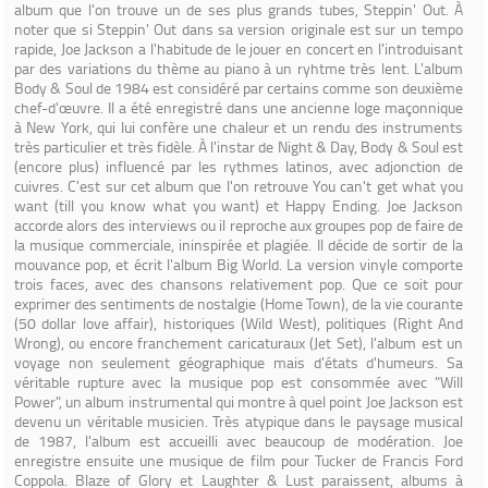
album que l'on trouve un de ses plus grands tubes, Steppin' Out. À
noter que si Steppin' Out dans sa version originale est sur un tempo
rapide, Joe Jackson a l'habitude de le jouer en concert en l'introduisant
par des variations du thème au piano à un ryhtme très lent. L'album
Body & Soul de 1984 est considéré par certains comme son deuxième
chef-d'œuvre. Il a été enregistré dans une ancienne loge maçonnique
à New York, qui lui confère une chaleur et un rendu des instruments
très particulier et très fidèle. À l'instar de Night & Day, Body & Soul est
(encore plus) influencé par les rythmes latinos, avec adjonction de
cuivres. C'est sur cet album que l'on retrouve You can't get what you
want (till you know what you want) et Happy Ending. Joe Jackson
accorde alors des interviews ou il reproche aux groupes pop de faire de
la musique commerciale, ininspirée et plagiée. Il décide de sortir de la
mouvance pop, et écrit l'album Big World. La version vinyle comporte
trois faces, avec des chansons relativement pop. Que ce soit pour
exprimer des sentiments de nostalgie (Home Town), de la vie courante
(50 dollar love affair), historiques (Wild West), politiques (Right And
Wrong), ou encore franchement caricaturaux (Jet Set), l'album est un
voyage non seulement géographique mais d'états d'humeurs. Sa
véritable rupture avec la musique pop est consommée avec "Will
Power", un album instrumental qui montre à quel point Joe Jackson est
devenu un véritable musicien. Très atypique dans le paysage musical
de 1987, l'album est accueilli avec beaucoup de modération. Joe
enregistre ensuite une musique de film pour Tucker de Francis Ford
Coppola. Blaze of Glory et Laughter & Lust paraissent, albums à