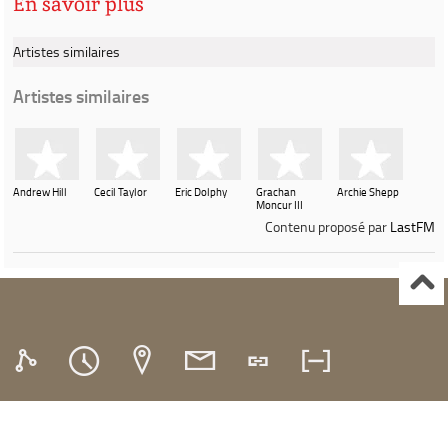
En savoir plus
Artistes similaires
Artistes similaires
Andrew Hill
Cecil Taylor
Eric Dolphy
Grachan
Archie Shepp
Moncur III
Contenu proposé par
LastFM
Ville de Gardanne
Instagram Médiathèque Nelson Mandela