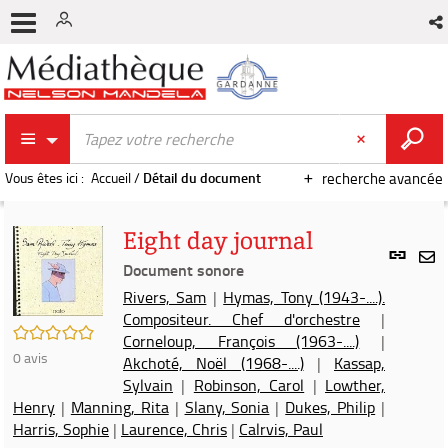
Vous êtes ici :
Accueil
/
Détail du document
recherche avancée
Eight day journal
Lien
per
Document sonore
En
(Nou
Rivers, Sam
|
Hymas, Tony (1943-....).
par
fenê
Compositeur. Chef d'orchestre
|
mai
/5
Corneloup, François (1963-....)
|
0
avis
Akchoté, Noël (1968-....)
|
Kassap,
Sylvain
|
Robinson, Carol
|
Lowther,
Henry
|
Manning, Rita
|
Slany, Sonia
|
Dukes, Philip
|
Harris, Sophie
|
Laurence, Chris
|
Calrvis, Paul