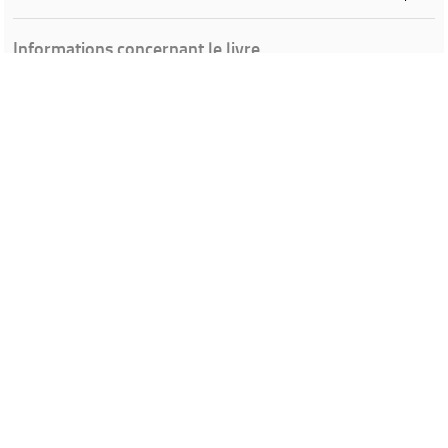
Informations concernant le livre
Ville de Gardanne
Instagram Médiathèque Nelson Mandela
Facebook Médiathèque Nelson Mandela
SYRACUSE
Portails et espaces publics numériques