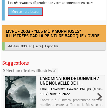
Les réservations dépendent de votre abonnement en cours.
Mon compte lecteur
LIVRE - 2003 - "LES MÉTAMORPHOSES"
ILLUSTRÉES PAR LA PEINTURE BAROQUE / OVIDE
Adultes
|
880 OVI
|
Livre
|
Disponible
Suggestions
Sélection
: Textes illlustrés
L'ABOMINATION DE DUNWICH /
UNE NOUVELLE DE H....
.
Livre | Lovecraft, Howard Phillips (1890-
1937). Auteur | 2022
L'horreur à Dunwich proprement dite se
manifesta entre la fête de la Moisson et