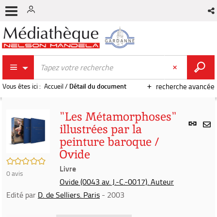
Vous êtes ici :
Accueil
/
Détail du document
recherche avancée
"Les Métamorphoses"
Lien
illustrées par la
per
En
peinture baroque /
(Nou
par
fenê
Ovide
mai
/5
Livre
0
avis
Ovide (0043 av. J.-C.-0017). Auteur
Edité par
D. de Selliers. Paris
- 2003