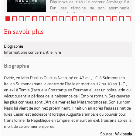
l'équinoxe de 1928.Le docteur Armitage fut
l'un des témoins de son abominable
prologue.À Dunwich, village reculé du
Massachusetts, perdu dans les prof...
En savoir plus
Biographie
Informations concernant le livre
Biographie
Ovide
, en latin
Publius Ovidius Naso
, né en 43 av. J.-C. à Sulmone (en
italien Sulmona) dans le centre de l'Italie et mort en 17 ou 18 ap. J.-C.,
en exil à Tomis (l'actuelle Constanţa en Roumanie), est un poète latin qui
vécut durant la période de la naissance de l'Empire romain. Ses œuvres
les plus connues sont
L'Art d'aimer
et les
Métamorphoses
. Son surnom
Naso
lui vient de son nez proéminent. Il naît un an après l'assassinat de
Jules César, est adolescent lorsque Auguste s'empare du pouvoir pour
transformer la République en Empire, et meurt en exil, trois ans après la
mort de ce premier empereur.
Source :
Wikipedia