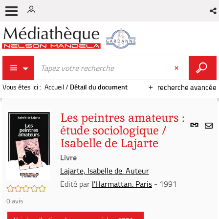
Vous êtes ici :
Accueil
/
Détail du document
recherche avancée
Les peintres amateurs :
Lien
étude sociologique /
per
En
Isabelle de Lajarte
(Nou
par
fenê
Livre
mai
Lajarte, Isabelle de. Auteur
Edité par
l'Harmattan. Paris
- 1991
/5
0
avis