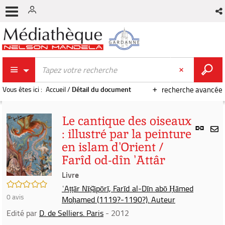
Vous êtes ici :
Accueil
/
Détail du document
recherche avancée
Le cantique des oiseaux
Lien
: illustré par la peinture
per
En
en islam d'Orient /
(Nou
par
fenê
Farîd od-dîn 'Attâr
mai
Livre
/5
ʿAṭṭār Nīṣ̌āpōrī, Farīd al-Dīn abō Ḥāmed
0
avis
Moḥamed (1119?-1190?). Auteur
Edité par
D. de Selliers. Paris
- 2012