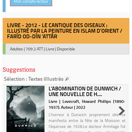
Mon compte lecteur
LIVRE - 2012 - LE CANTIQUE DES OISEAUX :
ILLUSTRÉ PAR LA PEINTURE EN ISLAM D'ORIENT /
FARÎD OD-DÎN 'ATTÂR
Adultes
|
709.2 ATT
|
Livre
|
Disponible
Suggestions
Sélection
: Textes illlustrés
L'ABOMINATION DE DUNWICH /
UNE NOUVELLE DE H....
.
Livre | Lovecraft, Howard Phillips (1890-
1937). Auteur | 2022
L'horreur à Dunwich proprement dite se
manifesta entre la fête de la Moisson et
l'équinoxe de 1928.Le docteur Armitage fut