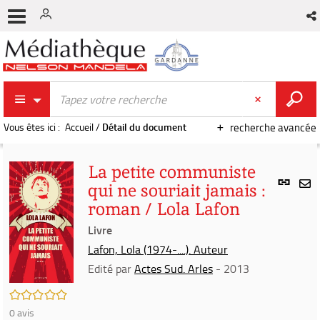
Vous êtes ici :
Accueil
/
Détail du document
recherche avancée
La petite communiste
Lien
qui ne souriait jamais :
per
En
roman / Lola Lafon
(Nou
par
fenê
Livre
mai
Lafon, Lola (1974-....). Auteur
Edité par
Actes Sud. Arles
- 2013
/5
0
avis