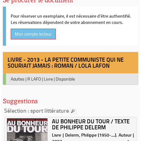
Pour réserver un exemplaire, il est nécessaire d'être authentifié.
Les réservations dépendent de votre abonnement en cours.
Mon compte lecteur
LIVRE - 2013 - LA PETITE COMMUNISTE QUI NE
SOURIAIT JAMAIS : ROMAN / LOLA LAFON
Adultes
|
R LAFO
|
Livre
|
Disponible
Suggestions
Sélection
: sport littérature
AU BONHEUR DU TOUR / TEXTE
DE PHILIPPE DELERM
|
Livre | Delerm, Philippe (1950-....). Auteur |