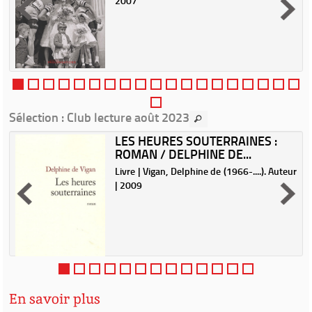
2007
Sélection
: Club lecture août 2023
LES HEURES SOUTERRAINES :
ROMAN / DELPHINE DE...
|
Livre | Vigan, Delphine de (1966-....). Auteur
| 2009
e
r
u
,
e
En savoir plus