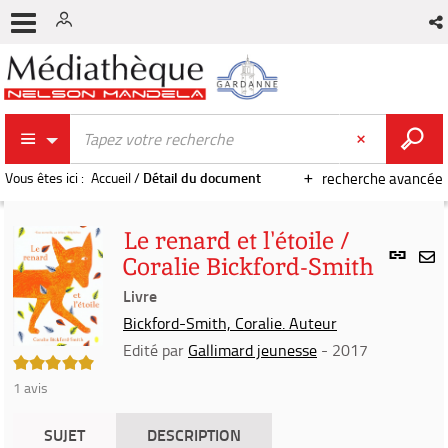
Vous êtes ici :
Accueil
/
Détail du document
recherche avancée
Le renard et l'étoile /
Lien
Coralie Bickford-Smith
per
En
(Nou
Livre
par
fenê
mai
Bickford-Smith, Coralie. Auteur
Edité par
Gallimard jeunesse
- 2017
5/5
1
avis
SUJET
DESCRIPTION