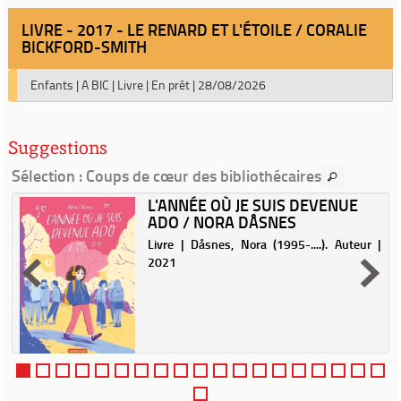
LIVRE - 2017 - LE RENARD ET L'ÉTOILE / CORALIE
BICKFORD-SMITH
Enfants
|
A BIC
|
Livre
|
En prêt
|
28/08/2026
Suggestions
Sélection
: Coups de cœur des bibliothécaires
L'ANNÉE OÙ JE SUIS DEVENUE
ADO / NORA DÅSNES
Livre | Dåsnes, Nora (1995-....). Auteur |
2021