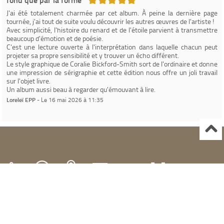
J'ai été totalement charmée par cet album. À peine la dernière page
tournée, j'ai tout de suite voulu découvrir les autres œuvres de l'artiste !
Avec simplicité, l'histoire du renard et de l'étoile parvient à transmettre
beaucoup d'émotion et de poésie.
C'est une lecture ouverte à l'interprétation dans laquelle chacun peut
projeter sa propre sensibilité et y trouver un écho différent.
Le style graphique de Coralie Bickford-Smith sort de l'ordinaire et donne
une impression de sérigraphie et cette édition nous offre un joli travail
sur l'objet livre.
Un album aussi beau à regarder qu'émouvant à lire.
Loreleï EPP
- Le 16 mai 2026 à 11:35
Ville de Gardanne
Instagram Médiathèque Nelson Mandela
Facebook Médiathèque Nelson Mandela