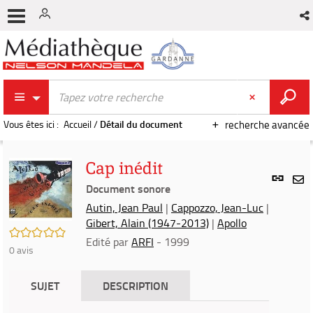
Vous êtes ici :
Accueil
/
Détail du document
recherche avancée
Cap inédit
Lien
per
Document sonore
En
(Nou
Autin, Jean Paul
|
Cappozzo, Jean-Luc
|
par
fenê
Gibert, Alain (1947-2013)
|
Apollo
mai
/5
Edité par
ARFI
- 1999
0
avis
SUJET
DESCRIPTION