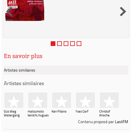
En savoir plus
Artistes similaires
Artistes similaires
Güs Weg
matsumoto
Ken Filiano
Yves Cerf
Christof
Watergang
kenichi, hugues
Knoche
vincent
Contenu proposé par
LastFM