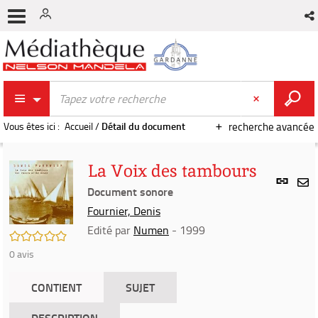
Vous êtes ici :
Accueil
/
Détail du document
recherche avancée
La Voix des tambours
Lien
per
Document sonore
En
(Nou
Fournier, Denis
par
fenê
mai
Edité par
Numen
- 1999
/5
0
avis
CONTIENT
SUJET
DESCRIPTION