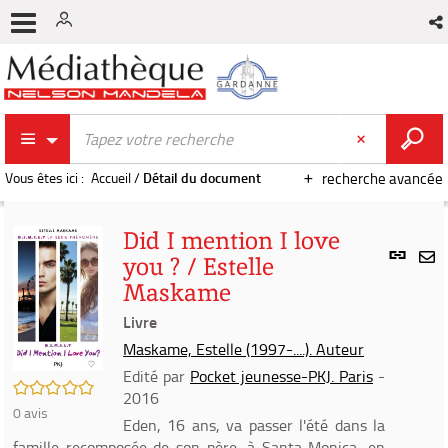
Vous êtes ici :
Accueil
/
Détail du document
recherche avancée
Did I mention I love
Lien
you ? / Estelle
per
En
Maskame
(Nou
par
fenê
Livre
mai
Maskame, Estelle (1997-....). Auteur
Edité par
Pocket jeunesse-PKJ. Paris
-
/5
2016
0
avis
Eden, 16 ans, va passer l'été dans la
famille recomposée de son père, à Santa Monica, en