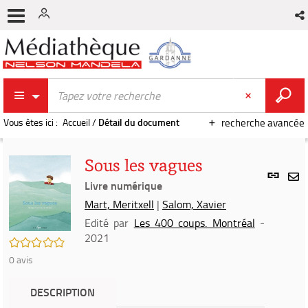
Vous êtes ici :
Accueil
/
Détail du document
recherche avancée
Sous les vagues
Lien
per
Livre numérique
En
(Nou
Mart, Meritxell
|
Salom, Xavier
par
fenê
mai
Edité par
Les 400 coups. Montréal
-
2021
/5
0
avis
DESCRIPTION