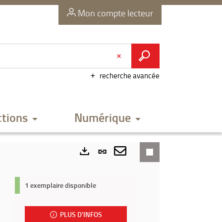
Mon compte lecteur
recherche avancée
ctions
Numérique
Lien
permanent
Envoyer
Exports
(Nouvelle
par
1 exemplaire disponible
fenêtre)
mail
PLUS D'INFOS