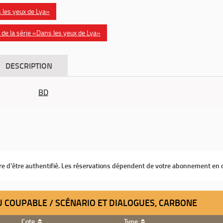
s les yeux de Lya»
de la série «Dans les yeux de Lya»
DESCRIPTION
BD
ire d'être authentifié. Les réservations dépendent de votre abonnement en 
DU COUPABLE / SCÉNARIO ET DIALOGUES, CARBONE
Cote
Type