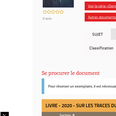
Voir la série «Dan
/5
Autres documents 
0
avis
SUJET
Classification
Se procurer le document
Pour réserver un exemplaire, il est nécessa
LIVRE - 2020 - SUR LES TRACES 
Partager
Section