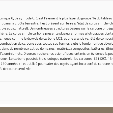
ique 6, de symbole C. C'est l'élément le plus léger du groupe 14 du tableau p
nt dans la croûte terrestre. Il est présent sur Terre à l'état de corps simple
ole et gaz naturel). De nombreuses structures basées sur le carbone ont éga
phène. Le corps simple carbone présente plusieurs formes allotropiques dont p
niques comme le dioxyde de carbone CO2, et une grande variété de composés
a combustion du carbone sous toutes ses formes a été le fondement du dévelo
 dans de nombreux autres domaines : matériaux composites, batteries lithium-io
 l'aluminiumetc. Diverses recherches scientifiques ont mis en évidence la pos
seur,. Le carbone possède trois isotopes naturels, les carbones 12 (12C), 13
5730 années ; il est utilisé pour dater des objets ayant incorporé du carbone 
fs de courte demi-vie.