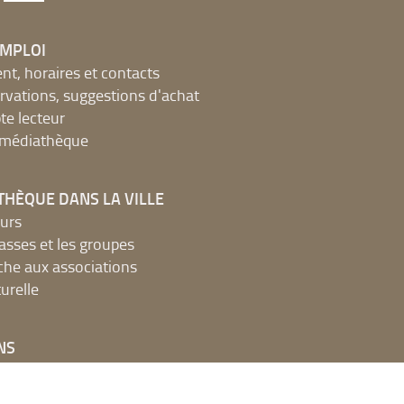
EMPLOI
, horaires et contacts
ervations, suggestions d'achat
e lecteur
a médiathèque
THÈQUE DANS LA VILLE
urs
lasses et les groupes
che aux associations
urelle
NS
de recherche ?
MTMO