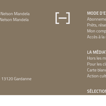
MODE D'
 Nelson Mandela
Abonnement
Nelson Mandela
Prêts, rés
Mon compt
Accès à l
LA MÉDIA
Hors les m
Pour les c
Carte blan
Action cult
e 13120 Gardanne
SÉLECTIO
Des idées 
Réseau 