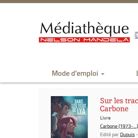
Aller
Aller
Aller
au
au
à
menu
contenu
la
recherche
Mode d'emploi
Sur les tra
Carbone
Livre
Carbone (1973-....
Edité par
Dupuis
-