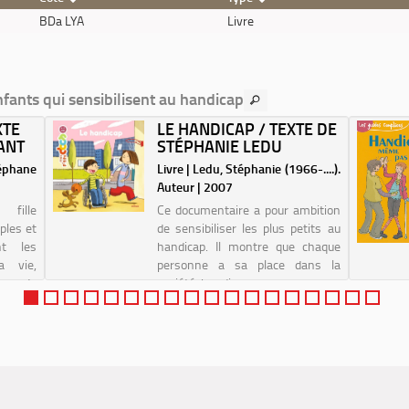
BDa LYA
Livre
nfants qui sensibilisent au handicap
XTE
LE HANDICAP / TEXTE DE
ANT
STÉPHANIE LEDU
éphane
Livre | Ledu, Stéphanie (1966-....).
Auteur | 2007
 fille
Ce documentaire a pour ambition
ples et
de sensibiliser les plus petits au
nt les
handicap. Il montre que chaque
a vie,
personne a sa place dans la
ts de
société, handicap ou pas.
er les