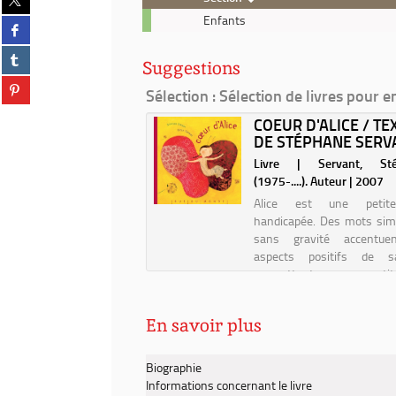
sur
Livre
Enfants
Partager
twitter
-
sur
(Nouvelle
2020
Partager
facebook
fenêtre)
Suggestions
-
sur
(Nouvelle
Partager
Sur
tumblr
Sélection
: Sélection de livres pour e
fenêtre)
sur
les
(Nouvelle
pinterest
LES TRACES DU
COEUR D'ALICE / TE
traces
fenêtre)
(Nouvelle
ABLE / SCÉNARIO
DE STÉPHANE SERV
du
fenêtre)
L...
coupable
Livre | Servant, St
/
 Carbone (1973-....). Auteur
(1975-....). Auteur | 2007
scénario
Alice est une petite
et
handicapée. Des mots sim
dialogues,
sans gravité accentue
Carbone
aspects positifs de s
permettant aux peti
comprendre et d'accept
différences des autres.
En savoir plus
Biographie
Informations concernant le livre