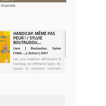
Disponible
HANDICAP, MÊME PAS
VIVRE 
PEUR ! / SYLVIE
HANDIC
BOUTAUDOU,...
CATHERI
Livre | Boutaudou, Sylvie
Livre | Do
(1966-....). Auteur | 2007
Auteur | 
Les cinq chapitres définissent le
Ne pas ê
handicap, les différents types, les
avoir un h
causes et montrent comment
vivre. 
vivre avec des personnes
l'imagin
handicapées. Les courriers de
nous ent
jeunes, handicapés ou non,
on peut t
offrent des témoignages qui
plein de
permettent une meilleur...
C'est bien.