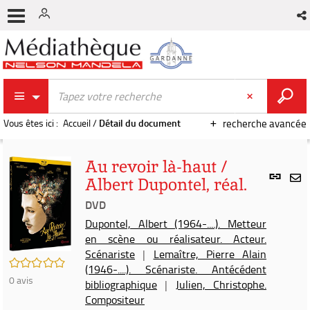
Vous êtes ici :
Accueil
/
Détail du document
recherche avancée
Au revoir là-haut /
Lien
Albert Dupontel, réal.
per
En
(Nou
DVD
par
fenê
mai
Dupontel, Albert (1964-....). Metteur
en scène ou réalisateur. Acteur.
Scénariste
|
Lemaître, Pierre Alain
/5
(1946-....). Scénariste. Antécédent
0
avis
bibliographique
|
Julien, Christophe.
Compositeur