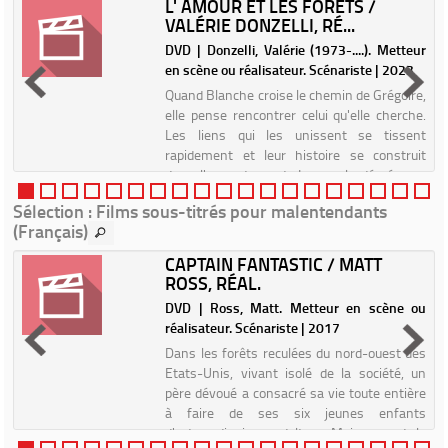
L' AMOUR ET LES FORÊTS /
VALÉRIE DONZELLI, RÉ...
n
DVD | Donzelli, Valérie (1973-....). Metteur
en scène ou réalisateur. Scénariste | 2023
e
Quand Blanche croise le chemin de Grégoire,
é
elle pense rencontrer celui qu'elle cherche.
e
Les liens qui les unissent se tissent
e
rapidement et leur histoire se construit
s
dans l'emportement. Le couple déménage,
Blanche s'éloigne de s...
Sélection
: Films sous-titrés pour malentendants
(Français)
CAPTAIN FANTASTIC / MATT
ROSS, RÉAL.
u
DVD | Ross, Matt. Metteur en scène ou
réalisateur. Scénariste | 2017
n
Dans les forêts reculées du nord-ouest des
a
Etats-Unis, vivant isolé de la société, un
r
père dévoué a consacré sa vie toute entière
.
à faire de ses six jeunes enfants
s
d'extraordinaires adultes. Mais quand le