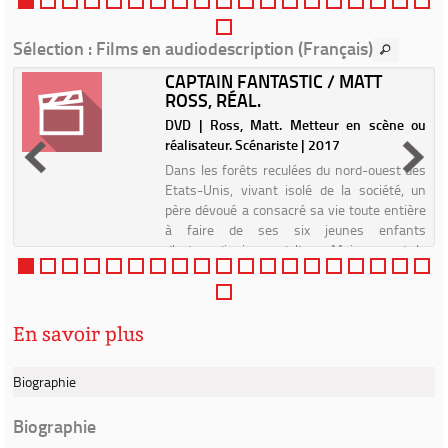
destin frappe sa famille,...
Sélection
: Films en audiodescription (Français)
CAPTAIN FANTASTIC / MATT
ROSS, RÉAL.
s
DVD | Ross, Matt. Metteur en scène ou
réalisateur. Scénariste | 2017
r
Dans les forêts reculées du nord-ouest des
!
Etats-Unis, vivant isolé de la société, un
e
père dévoué a consacré sa vie toute entière
s
à faire de ses six jeunes enfants
d
d'extraordinaires adultes. Mais quand le
destin frappe sa famille,...
En savoir plus
Biographie
Biographie