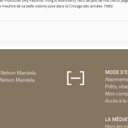
 les monstres
(
My Favorite Thing Is Monsters
), récit de plus de huit cents p
le meurtre de sa belle voisine juive dans le Chicago des années 1960.
MODE D'
 Nelson Mandela
Abonnement
Nelson Mandela
Prêts, rés
Mon compt
Accès à l
LA MÉDIA
Hors les m