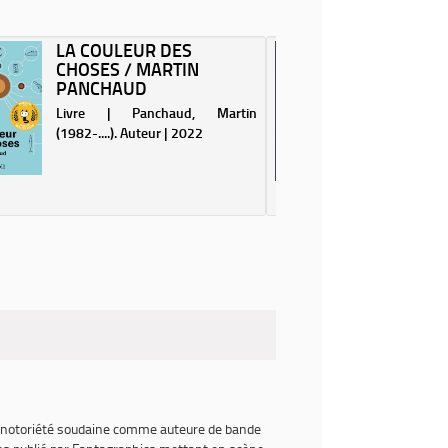
LA COULEUR DES
FENÊTR
CHOSES / MARTIN
MATINÉ
PANCHAUD
SUR RUE
Livre | Panchaud, Martin
Livre | Ra
(1982-....). Auteur | 2022
Illustrate
 une notoriété soudaine comme auteure de bande