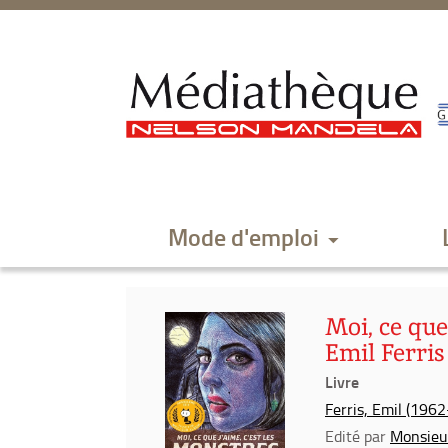
Aller
Aller
Aller
au
au
à
menu
contenu
la
recherche
Mode d'emploi
Moi, ce que
Emil Ferris
Livre
Ferris, Emil (1962-
Edité par
Monsieu