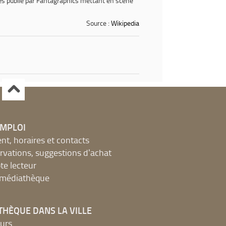
ages publié par Fantagraphics mettant en scène
Source :
Wikipedia
EMPLOI
, horaires et contacts
ervations, suggestions d'achat
e lecteur
a médiathèque
THÈQUE DANS LA VILLE
urs