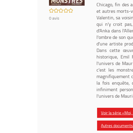
Chicago, fin des 
/5
et autres morts-v
Valentin, sa voisi
0
avis
qui n'y croit pas
d'Anka dans l'Alle
l'ombre de son qu
d'une artiste pro
Dans cette œuvr
historique, Emil 
l'univers de Maur
c'est les monstre
magnifiquement co
la fois enquête, 
infiniment perso
l'univers de Maur
Voir la série «Moi,
Autres documents d