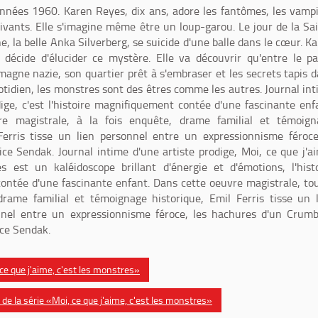
années 1960. Karen Reyes, dix ans, adore les fantômes, les vamp
ivants. Elle s'imagine même être un loup-garou. Le jour de la Sa
ne, la belle Anka Silverberg, se suicide d'une balle dans le cœur. K
, décide d'élucider ce mystère. Elle va découvrir qu'entre le p
magne nazie, son quartier prêt à s'embraser et les secrets tapis 
otidien, les monstres sont des êtres comme les autres. Journal in
dige, c'est l'histoire magnifiquement contée d'une fascinante enf
e magistrale, à la fois enquête, drame familial et témoign
Ferris tisse un lien personnel entre un expressionnisme féroc
ice Sendak. Journal intime d'une artiste prodige, Moi, ce que j'a
s est un kaléidoscope brillant d'énergie et d'émotions, l'hist
ntée d'une fascinante enfant. Dans cette oeuvre magistrale, to
drame familial et témoignage historique, Emil Ferris tisse un 
nnel entre un expressionnisme féroce, les hachures d'un Crum
ice Sendak.
 ce que j'aime, c'est les monstres»
e la série «Moi, ce que j'aime, c'est les monstres»