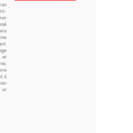
ires
int-
aren
assé
dans
time
ant.
age
e et
ime,
oire
ut à
lien
b et