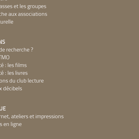
lasses et les groupes
che aux associations
urelle
NS
de recherche ?
MTMO
é : les films
é : les livres
ions du club lecture
x décibels
UE
net, ateliers et impressions
 en ligne