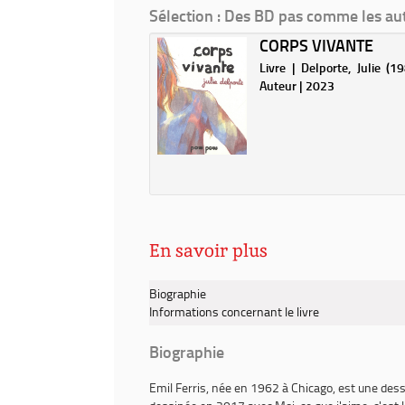
fenêtre)
Moi,
Sélection
: Des BD pas comme les au
ce
ITE ! / LELIS
CORPS VIVANTE
que
j'aime,
 Lelis, Marcelo (1967-....).
Livre | Delporte, Julie (198
c'est
| 2021
Auteur | 2023
les
monstres.
Livre
premier
/
Emil
Ferris
En savoir plus
Biographie
Informations concernant le livre
Biographie
Emil Ferris
, née en 1962 à Chicago, est une dessi