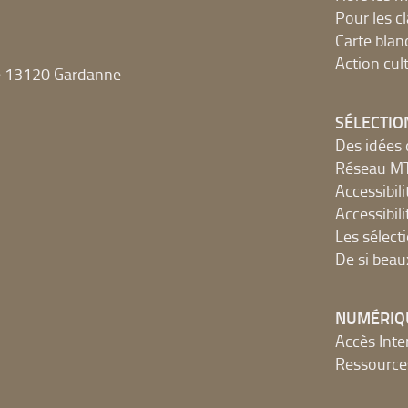
Pour les c
Carte blan
Action cult
e 13120 Gardanne
SÉLECTIO
Des idées 
Réseau 
Accessibilit
Accessibilit
Les sélect
De si beau
NUMÉRIQ
Accès Inter
Ressources