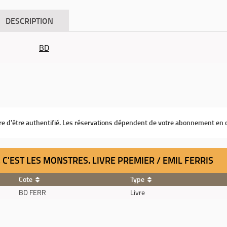
DESCRIPTION
BD
ire d'être authentifié. Les réservations dépendent de votre abonnement en 
E, C'EST LES MONSTRES. LIVRE PREMIER / EMIL FERRIS
Cote
Type
BD FERR
Livre