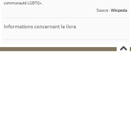
communauté LGBTQ+.
Source :
Wikipedia
Informations concernant le livre
Ville de Gardanne
Instagram Médiathèque Nelson Mandela
Facebook Médiathèque Nelson Mandela
SYRACUSE