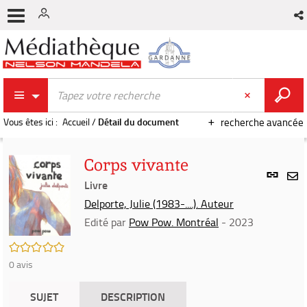
Vous êtes ici :
Accueil
/
Détail du document
recherche avancée
Corps vivante
Lien
per
Livre
En
(Nou
Delporte, Julie (1983-....). Auteur
par
fenê
mai
Edité par
Pow Pow. Montréal
- 2023
/5
0
avis
SUJET
DESCRIPTION