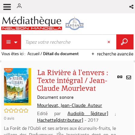
Vous êtes ici :
Accueil
/
Détail du document
recherche avancée
La Rivière à l'envers :
Lien
Texte intégral / Jean-
per
En
Claude Mourlevat
(Nou
par
fenê
Document sonore
mai
Mourlevat, Jean-Claude. Auteur
/5
Edité par
Audiolib [éditeur]
;
0
avis
Hachette[distributeur]
- 2017
La Forêt de l'Oubli et ses arbres aux écureuils-fruits, le
village des Parfumeurs, l'Île Inexistante dont on ne