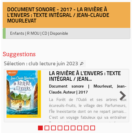
DOCUMENT SONORE - 2017 - LA RIVIÈRE À
L'ENVERS : TEXTE INTÉGRAL / JEAN-CLAUDE
MOURLEVAT
Enfants
|
R MOU
|
CD
|
Disponible
Suggestions
Sélection
: club lecture juin 2023
LA RIVIÈRE À L'ENVERS : TEXTE
INTÉGRAL / JEAN...
r
Document sonore | Mourlevat, Jean-
Claude. Auteur | 2017
La Forêt de l'Oubli et ses arbres aux
écureuils-fruits, le village des Parfumeurs,
l'Île Inexistante dont on ne repart jamais...
C'est un voyage fabuleux qui va entraîner
Tomek et Hannah, deux jeunes orphelins, au
bout du monde. T...