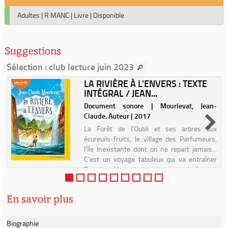
Adultes
|
R MANC
|
Livre
|
Disponible
Suggestions
Sélection
: club lecture juin 2023
LA RIVIÈRE À L'ENVERS : TEXTE
INTÉGRAL / JEAN...
r
Document sonore | Mourlevat, Jean-
Claude. Auteur | 2017
La Forêt de l'Oubli et ses arbres aux
écureuils-fruits, le village des Parfumeurs,
l'Île Inexistante dont on ne repart jamais...
C'est un voyage fabuleux qui va entraîner
Tomek et Hannah, deux jeunes orphelins, au
bout du monde. T...
En savoir plus
Biographie