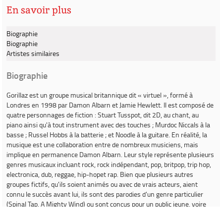
En savoir plus
Biographie
Biographie
Artistes similaires
Biographie
Gorillaz
est un groupe musical britannique dit « virtuel », formé à
Londres en 1998 par Damon Albarn et Jamie Hewlett. Il est composé de
quatre personnages de fiction : Stuart Tusspot, dit 2D, au chant, au
piano ainsi qu'à tout instrument avec des touches ; Murdoc Niccals à la
basse ; Russel Hobbs à la batterie ; et Noodle à la guitare. En réalité, la
musique est une collaboration entre de nombreux musiciens, mais
implique en permanence Damon Albarn. Leur style représente plusieurs
genres musicaux incluant rock, rock indépendant, pop, britpop, trip hop,
electronica, dub, reggae, hip-hopet rap. Bien que plusieurs autres
groupes fictifs, qu'ils soient animés ou avec de vrais acteurs, aient
connu le succès avant lui, ils sont des parodies d'un genre particulier
(Spinal Tap, A Mighty Wind) ou sont conçus pour un public jeune, voire
très jeune (The Archies, Alvin & the Chipmunks). Gorillaz ne se veut ni