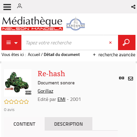
Vous êtes ici :
Accueil
/
Détail du document
recherche avancée
Re-hash
Lien
per
Document sonore
En
(Nou
Gorillaz
par
fenê
mai
Edité par
EMI
- 2001
/5
0
avis
CONTIENT
DESCRIPTION