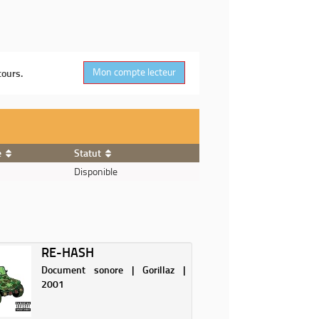
Mon compte lecteur
cours.
e
Statut
Disponible
RE-HASH
Document sonore | Gorillaz |
2001