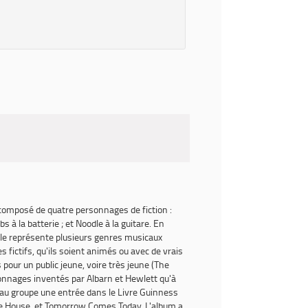
 composé de quatre personnages de fiction :
 à la batterie ; et Noodle à la guitare. En
yle représente plusieurs genres musicaux
s fictifs, qu'ils soient animés ou avec de vrais
 pour un public jeune, voire très jeune (The
sonnages inventés par Albarn et Hewlett qu'à
u au groupe une entrée dans le
Livre Guinness
e House
, et
Tomorrow Comes Today
. L'album a