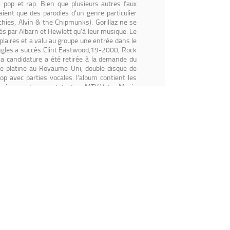
e, pop et rap. Bien que plusieurs autres faux
aient que des parodies d'un genre particulier
chies, Alvin & the Chipmunks). Gorillaz ne se
s par Albarn et Hewlett qu'à leur musique. Le
plaires et a valu au groupe une entrée dans le
singles a succès Clint Eastwood,19-2000, Rock
a candidature a été retirée à la demande du
de platine au Royaume-Uni, double disque de
p avec parties vocales. l'album contient les
 reprises, notamment de deux MTV Video Music
des albums Gorillaz et Demon Days dépassent
 présente des artistes invités tels que Snoop
 Brass Ensemble. Leur album suivant, The Fall,
avril 2011. Le 5e album, Humanz, est sorti en
um, The Now Now, est sorti en juin 2018.
Read
Contenu proposé par
LastFM