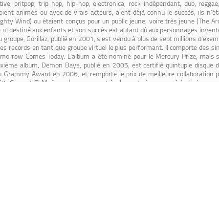
ive, britpop, trip hop, hip-hop, electronica, rock indépendant, dub, regga
soient animés ou avec de vrais acteurs, aient déjà connu le succès, ils n'ét
ighty Wind) ou étaient conçus pour un public jeune, voire très jeune (The Ar
e ni destiné aux enfants et son succès est autant dû aux personnages inventé
 groupe, Gorillaz, publié en 2001, s'est vendu à plus de sept millions d'exem
es records en tant que groupe virtuel le plus performant. Il comporte des 
omorrow Comes Today. L'album a été nominé pour le Mercury Prize, mais s
uxième album, Demon Days, publié en 2005, est certifié quintuple disque 
u Grammy Award en 2006, et remporte le prix de meilleure collaboration po
ds with Guns et El Mañana. Le groupe est également récompensé à plusieurs
usic Awards, et est nommé neuf fois aux Brit Awards. Les ventes totales 
6. Le troisième album du groupe, Plastic Beach, est publié en mars 2010 et
 Mos Def , Lou Reed , Mick Jones , Mark E. Smith., Paul Simonon, et Hypnotic
ialement réservé aux membres du fan club, puis publié dans les marchés en 
z gagne le prix du Meilleur Groupe Anglais aux BRIT Awards 2018. Le 6e alb
lable under the Creative Commons By-SA License; additional terms may apply.