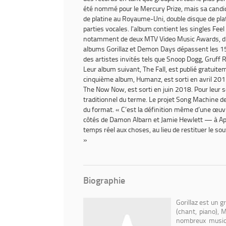
été nommé pour le Mercury Prize, mais sa candi
de platine au Royaume-Uni, double disque de pla
parties vocales. l'album contient les singles
Feel
notamment de deux MTV Video Music Awards, d'u
albums
Gorillaz
et
Demon Days
dépassent les 15
des artistes invités tels que Snoop Dogg, Gruf
Leur album suivant,
The Fall
, est publié gratuit
cinquième album,
Humanz
, est sorti en avril 
The Now Now
, est sorti en juin 2018. Pour leu
traditionnel du terme. Le projet Song Machine de
du format. « C’est la définition même d’une œuv
côtés de Damon Albarn et Jamie Hewlett — à Appl
temps réel aux choses, au lieu de restituer le so
»
Biographie
Gorillaz est un 
(chant, piano), 
nombreux musici