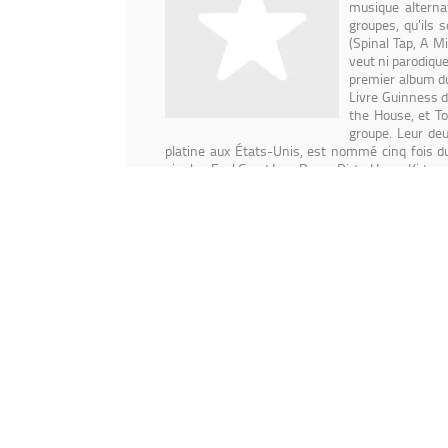
musique alternat
groupes, qu'ils 
(Spinal Tap, A M
veut ni parodiqu
premier album du
Livre Guinness d
the House, et T
groupe. Leur de
platine aux États-Unis, est nommé cinq fois d
singles Feel Good Inc., Dare , Dirty Harry, Ki
Awards, d'un NME Award, de trois MTV Europe M
les 15 millions d'exemplaires écoulés en 20071
Dogg , Gruff Rhys , De La Soul , Bobby Womack ,
est publié gratuitement en décembre 2010, init
avril 2017. Nommé pour 10 BRIT Awards, Gorilla
more on Last.fm
. User-contributed text is avai
Artistes similaires