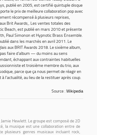
ys
, publié en 2005, est certifié quintuple disque
te le prix de meilleure collaboration pop avec
lement récompensé à plusieurs reprises,
x Brit Awards,. Les ventes totales des
tic Beach
, est publié en mars 2010 et présente
mith, Paul Simonon et Hypnotic Brass Ensemble.
publié dans les marchés en avril 2011. Le
nglais aux BRIT Awards 2018. Le sixième album,
t pas faire d’album — du moins au sens
pendant, échappant aux contraintes habituelles
cussionniste et troisième membre du trio, aux
sodique, parce que ça nous permet de réagir en
’actualité, au lieu de la restituer après coup.
Source :
Wikipedia
et Jamie Hewlett. Le groupe est composé de 2D
ité, la musique est une collaboration entre de
 plusieurs genres musicaux incluant rock,