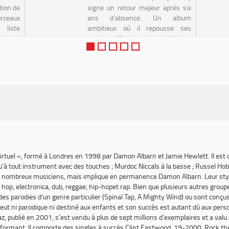
ction de
signe un retour majeur après six
eaux
ans d'absence. Un album
iste
ambitieux où il repousse ses
 et de
codes, mélant audace artistique,
tte de
maturité‘ et vision avant-gardiste.
capture
Un projet dense et affirmé, pensé
comme un...
virtuel », formé à Londres en 1998 par Damon Albarn et Jamie Hewlett. Il est
u'à tout instrument avec des touches ; Murdoc Niccals à la basse ; Russel Hobbs
e de nombreux musiciens, mais implique en permanence Damon Albarn. Leur st
p hop, electronica, dub, reggae, hip-hopet rap. Bien que plusieurs autres groupe
 des parodies d'un genre particulier (Spinal Tap, A Mighty Wind) ou sont conçus
veut ni parodique ni destiné aux enfants et son succès est autant dû aux per
az
, publié en 2001, s'est vendu à plus de sept millions d'exemplaires et a val
erformant. Il comporte des singles à succès
Clint Eastwood
,
19-2000
,
Rock th