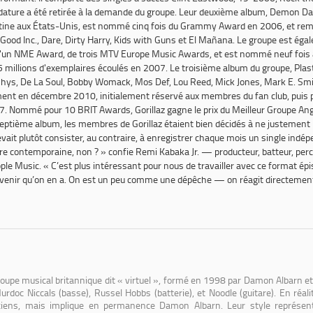
dature a été retirée à la demande du groupe. Leur deuxième album,
Demon Da
tine aux États-Unis, est nommé cinq fois du Grammy Award en 2006, et rempor
 Good Inc.
,
Dare
,
Dirty Harry
,
Kids with Guns
et
El Mañana
. Le groupe est éga
n NME Award, de trois MTV Europe Music Awards, et est nommé neuf fois au
 millions d'exemplaires écoulés en 2007. Le troisième album du groupe,
Plas
f Rhys, De La Soul, Bobby Womack, Mos Def, Lou Reed, Mick Jones, Mark E. S
ement en décembre 2010, initialement réservé aux membres du fan club, puis 
2017. Nommé pour 10 BRIT Awards, Gorillaz gagne le prix du Meilleur Groupe A
r septième album, les membres de Gorillaz étaient bien décidés à ne justemen
vait plutôt consister, au contraire, à enregistrer chaque mois un single indé
re contemporaine, non ? » confie Remi Kabaka Jr. — producteur, batteur, per
e Music. « C’est plus intéressant pour nous de travailler avec ce format épi
uvenir qu’on en a. On est un peu comme une dépêche — on réagit directement à l
groupe musical britannique dit « virtuel », formé en 1998 par Damon Albarn 
Murdoc Niccals (basse), Russel Hobbs (batterie), et Noodle (guitare). En réal
ens, mais implique en permanence Damon Albarn. Leur style représente