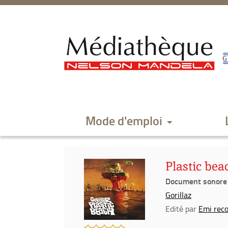
Aller
Aller
Aller
au
au
à
menu
contenu
la
recherche
Mode d'emploi
Plastic bea
Document sonore
Gorillaz
Edité par
Emi rec
/5