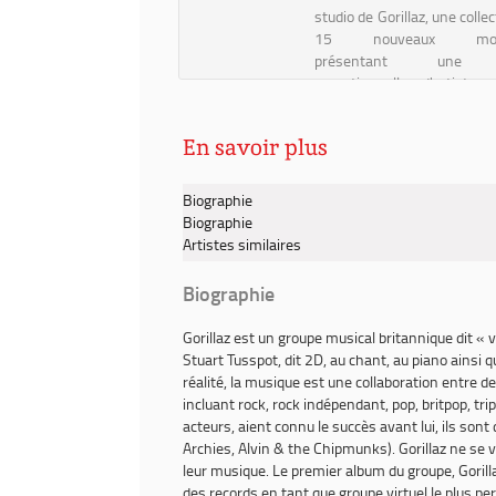
studio de Gorillaz, une colle
15 nouveaux morc
présentant une l
exceptionnelle d'artistes
collaborateurs. La poche
l'album de Jamie Hewlett 
En savoir plus
les quatre membres anim...
Biographie
Biographie
Artistes similaires
Biographie
Gorillaz
est un groupe musical britannique dit « 
Stuart Tusspot, dit 2D, au chant, au piano ainsi q
réalité, la musique est une collaboration entr
incluant rock, rock indépendant, pop, britpop, tri
acteurs, aient connu le succès avant lui, ils sont
Archies, Alvin & the Chipmunks). Gorillaz ne se 
leur musique. Le premier album du groupe,
Gorill
des
records
en tant que groupe virtuel le plus p