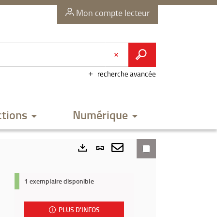
Mon compte lecteur
recherche avancée
ctions
Numérique
Lien
permanent
Envoyer
Exports
(Nouvelle
par
1 exemplaire disponible
fenêtre)
mail
PLUS D'INFOS