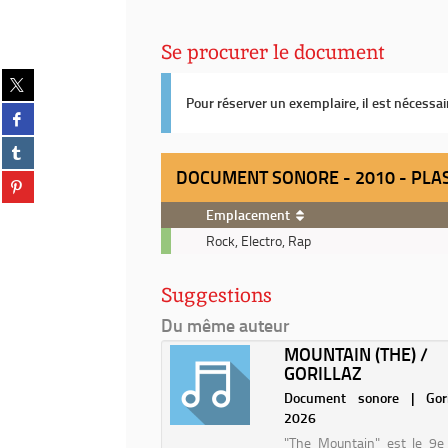
Se procurer le document
Partager
sur
Pour réserver un exemplaire, il est nécessa
Partager
twitter
sur
(Nouvelle
Partager
facebook
fenêtre)
sur
(Nouvelle
DOCUMENT SONORE - 2010 - PLA
Partager
tumblr
fenêtre)
sur
(Nouvelle
Emplacement
pinterest
fenêtre)
Document
(Nouvelle
Rock, Electro, Rap
sonore
fenêtre)
-
Suggestions
2010
-
Du même auteur
Plastic
ES
MOUNTAIN (THE) /
beach
GORILLAZ
nt sonore | Gorillaz |
Document sonore | Gori
2026
"The Mountain" est le 9e