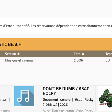
ire d'être authentifié. Les réservations dépendent de votre abonnement en 
STIC BEACH
Section
Cote
Typ
Musique et cinéma
2 GOR
CD
DON'T BE DUMB / ASAP
ROCKY
llaz |
Document sonore | Asap Rocky
(1988-....) | 2026
 album
Avec "Don't be dumb", Asap Rocky