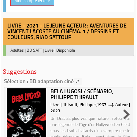
Mon compte lecteur
LIVRE - 2021 - LE JEUNE ACTEUR : AVENTURES DE
VINCENT LACOSTE AU CINÉMA. 1 / DESSINS ET
COULEURS, RIAD SATTOUF
Adultes
|
BD SATT
|
Livre
|
Disponible
Suggestions
Sélection
: BD adaptation ciné
BELA LUGOSI / SCÉNARIO,
PHILIPPE THIRAULT
u
Livre | Thirault, Philippe (1967-....). Auteur |
2023
e
Un Dracula plus vrai que nature : retour sur
é
une légende de l'âge d'or Hollywoodien.C'est
n
sous les traits blafards d'un vampire que le
public découvre Bela Lugosi dans le film