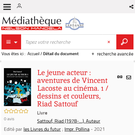
Vous êtes ici :
Accueil
/
Détail du document
recherche avancée
Le jeune acteur :
Lien
aventures de Vincent
per
En
Lacoste au cinéma. 1 /
(Nou
par
fenê
dessins et couleurs,
mai
Riad Sattouf
/5
Livre
0
avis
Sattouf, Riad (1978-....). Auteur
Edité par
les Livres du futur
;
Impr. Pollina
- 2021