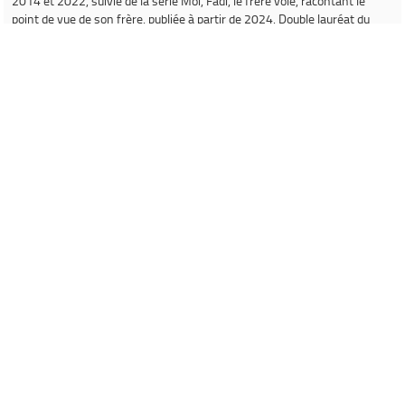
2014 et 2022, suivie de la série
Moi, Fadi, le frère volé
, racontant le
point de vue de son frère, publiée à partir de 2024. Double lauréat du
Fauve d'or du festival d'Angoulême (2010 et 2015), il reçoit en 2023 le
grand prix de la ville d'Angoulême pour l'ensemble de son œuvre.
Source :
Wikipedia
Informations concernant le livre
Ville de Gardanne
Instagram Médiathèque Nelson Mandela
Facebook Médiathèque Nelson Mandela