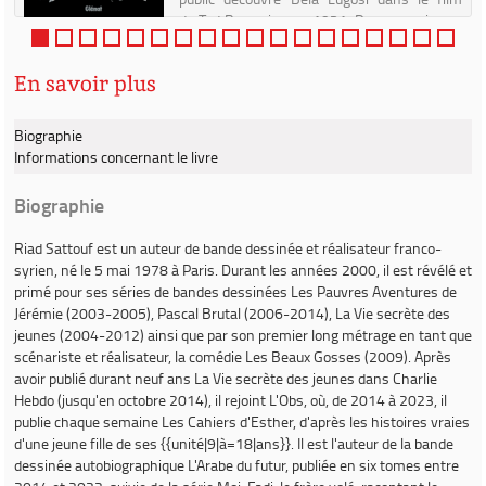
de Tod Browning en 1931. De son vrai nom
Bél...
En savoir plus
Biographie
Informations concernant le livre
Biographie
Riad Sattouf
est un auteur de bande dessinée et réalisateur franco-
syrien, né le 5 mai 1978 à Paris. Durant les années 2000, il est révélé et
primé pour ses séries de bandes dessinées
Les Pauvres Aventures de
Jérémie
(2003-2005),
Pascal Brutal
(2006-2014),
La Vie secrète des
jeunes
(2004-2012) ainsi que par son premier long métrage en tant que
scénariste et réalisateur, la comédie
Les Beaux Gosses
(2009). Après
avoir publié durant neuf ans
La Vie secrète des jeunes
dans
Charlie
Hebdo
(jusqu'en octobre 2014), il rejoint
L'Obs
, où, de 2014 à 2023, il
publie chaque semaine
Les Cahiers d'Esther
, d'après les histoires vraies
d'une jeune fille de ses {{unité|9|à=18|ans}}. Il est l'auteur de la bande
dessinée autobiographique
L'Arabe du futur
, publiée en six tomes entre