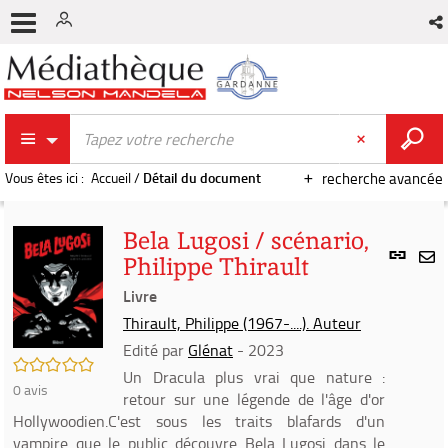
Vous êtes ici :
Accueil
/
Détail du document
recherche avancée
Bela Lugosi / scénario,
Lien
Philippe Thirault
per
En
(Nou
Livre
par
fenê
mai
Thirault, Philippe (1967-....). Auteur
Edité par
Glénat
- 2023
/5
Un Dracula plus vrai que nature :
0
avis
retour sur une légende de l'âge d'or
Hollywoodien.C'est sous les traits blafards d'un
vampire que le public découvre Bela Lugosi dans le