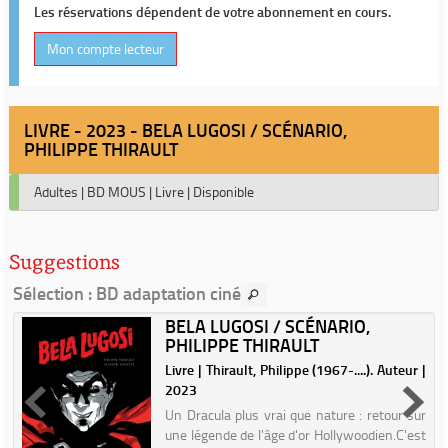
Les réservations dépendent de votre abonnement en cours.
Mon compte lecteur
LIVRE - 2023 - BELA LUGOSI / SCÉNARIO,
PHILIPPE THIRAULT
Adultes
|
BD MOUS
|
Livre
|
Disponible
Suggestions
Sélection
: BD adaptation ciné
BELA LUGOSI / SCÉNARIO,
PHILIPPE THIRAULT
u
Livre | Thirault, Philippe (1967-....). Auteur |
2023
e
Un Dracula plus vrai que nature : retour sur
é
une légende de l'âge d'or Hollywoodien.C'est