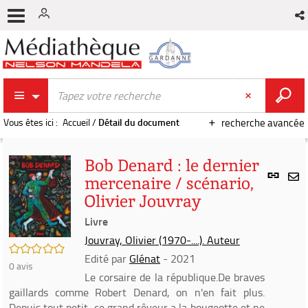
Vous êtes ici :
Accueil
/
Détail du document
recherche avancée
Bob Denard : le dernier
Lien
mercenaire / scénario,
per
En
Olivier Jouvray
(Nou
par
fenê
Livre
mai
Jouvray, Olivier (1970-....). Auteur
/5
Edité par
Glénat
- 2021
0
avis
Le corsaire de la république.De braves
gaillards comme Robert Denard, on n'en fait plus.
Depuis tout petit, ce grand rêveur a la bougeotte et ne