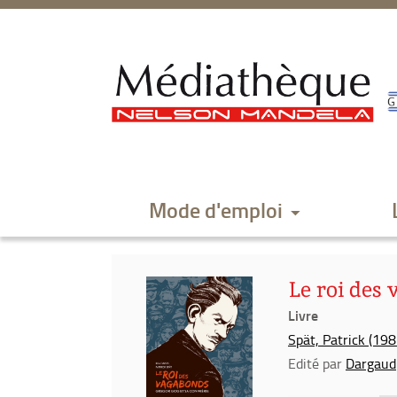
Aller
Aller
Aller
au
au
à
menu
contenu
la
recherche
Mode d'emploi
Le roi des 
Livre
Spät, Patrick (1982
Edité par
Dargaud