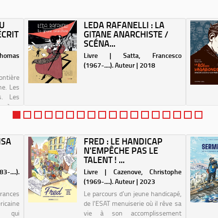
DU
LEDA RAFANELLI : LA
ÉCRIT
GITANE ANARCHISTE /
SCÉNA...
homas
Livre | Satta, Francesco
(1967-....). Auteur | 2018
ontière
ne. Les
s. Les
angères
oranges
 Sur la
u...
ISA
FRED : LE HANDICAP
N'EMPÊCHE PAS LE
TALENT ! ...
-....).
Livre | Cazenove, Christophe
(1969-....). Auteur | 2023
Frances
Le parcours d'un jeune handicapé,
icaine
de l'ESAT menuiserie où il rêve sa
) qui
vie à son accomplissement