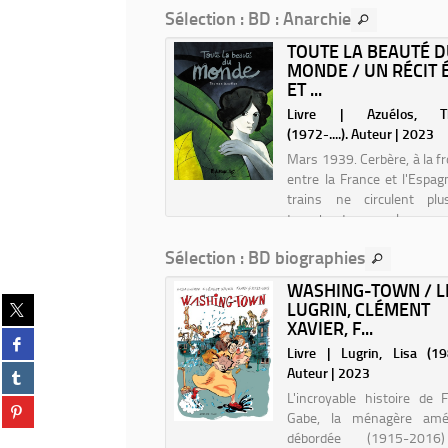
Le
Sélection
: BD : Anarchie
roi
TE ROUGE / TOMAŽ
TOUTE LA BEAUTÉ 
des
IČ TBC
MONDE / UN RÉCIT 
vagabonds
ET ...
/
| Lavrič, Tomaž. Auteur |
scénario,
Livre | Azuélos, T
Patrick
(1972-....). Auteur | 2023
rouge est un re´cit semi-
Spät
Mars 1939. Cerbère, à la fr
ographique situe´ dans le
entre la France et l'Espag
 de la sce`ne alternative
trains ne circulent plu
lave des anne´es 1980,
transbordeuses – les « or
ue le punk rock franchit le
» – ne chargent plus les 
 de fer pour devenir un
Sélection
: BD biographies
qui pourrissent sur place.
ent important, le plus
corniche, un hôtel, « le phall
re´...
E ET SERGE
WASHING-TOWN / L
Partager
SFELD : UN COMBAT
LUGRIN, CLÉMENT
sur
E L...
XAVIER, F...
Partager
twitter
Bresson, Pascal (1969-....).
Livre | Lugrin, Lisa (1983
sur
(Nouvelle
Partager
| 2020
Auteur | 2023
facebook
fenêtre)
sur
(Nouvelle
L'incroyable histoire de 
Partager
tumblr
fenêtre)
Gabe, la ménagère amér
sur
(Nouvelle
débordée (1915-2016
pinterest