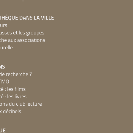
THÈQUE DANS LA VILLE
urs
lasses et les groupes
che aux associations
urelle
NS
de recherche ?
MTMO
é : les films
é : les livres
ions du club lecture
x décibels
UE