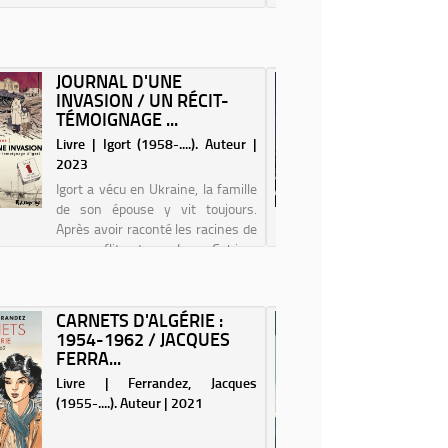
JOURNAL D'UNE
LE CHO
INVASION / UN RÉCIT-
DE PO
TÉMOIGNAGE ...
MACRON,
Livre | Igort (1958-....). Auteur |
Livre |
2023
(1970-....
Igort a vécu en Ukraine, la famille
de son épouse y vit toujours.
Après avoir raconté les racines de
ce conflit dans Les Cahiers
ukrainiens et Les Cahiers russes,
il revient sur ce sujet pour donner
une voix à ceux que
CARNETS D'ALGÉRIE :
UNE RÉ
généralemen...
1954-1962 / JACQUES
TUNISI
FERRA...
LÉGEND
Livre | Ferrandez, Jacques
Livre |
(1955-....). Auteur | 2021
(1974-....
Tunisie,
annonce 