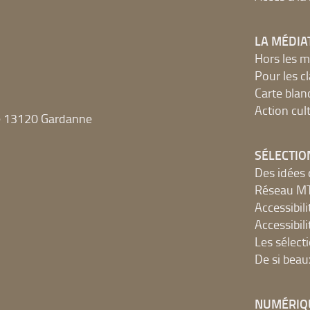
LA MÉDIA
Hors les m
Pour les c
Carte blan
Action cult
e 13120 Gardanne
SÉLECTIO
Des idées 
Réseau 
Accessibilit
Accessibilit
Les sélect
De si beau
NUMÉRIQ