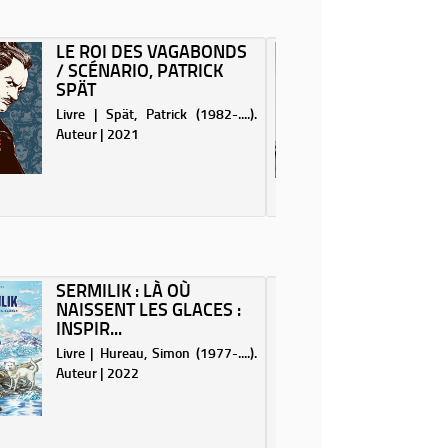
LE ROI DES VAGABONDS
VIVA L'
/ SCÉNARIO, PATRICK
RENCO
SPÄT
ET...
Livre | Spät, Patrick (1982-....).
Livre | L
Auteur | 2021
Auteur | 
Dans ce n
retrac
événement
des d
Buenaven
Makhno 
d'avoir
SERMILIK : LÀ OÙ
ALICE 
pratique 
NAISSENT LES GLACES :
BOCQU
terri...
INSPIR...
Livre |
Livre | Hureau, Simon (1977-....).
Illustrate
Auteur | 2022