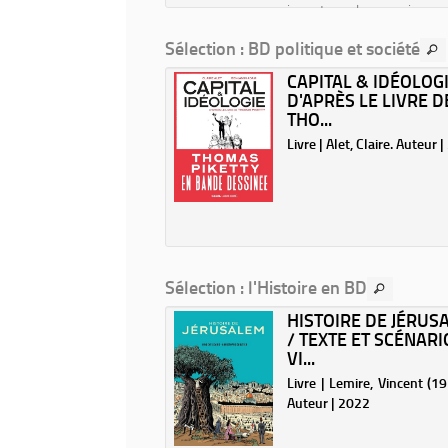
fenêtre)
inventa la maison 
(Nouvelle
nettoyante.
fenêtre)
Sélection
: BD politique et société
RÉSIDENCE MACRON
CAPITAL & IDÉOLOGI
 ENQUÊTES /
D'APRÈS LE LIVRE D
TES...
THO...
| Mediapart (Périodique).
Livre | Alet, Claire. Auteur 
| 2022
Sélection
: l'Histoire en BD
LEINE RÉSISTANTE
HISTOIRE DE JÉRUS
SSIN, DOMINIQUE
/ TEXTE ET SCÉNARI
.
VI...
 | Bertail, Dominique
Livre | Lemire, Vincent (197
..). Illustrateur | 2021
Auteur | 2022