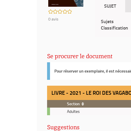
SUJET
/5
0
avis
Sujets
Classification
Se procurer le document
Pour réserver un exemplaire, il est nécessa
LIVRE - 2021 - LE ROI DES VAGAB
Section
Livre
Adultes
-
2021
Suggestions
-