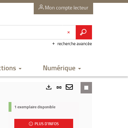
Mon compte lecteur
recherche avancée
ctions
Numérique
Lien
permanent
Envoyer
Exports
(Nouvelle
par
1 exemplaire disponible
fenêtre)
mail
PLUS D'INFOS