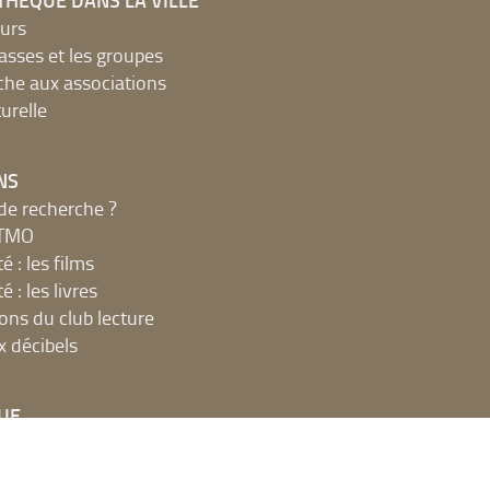
THÈQUE DANS LA VILLE
urs
lasses et les groupes
che aux associations
urelle
NS
de recherche ?
MTMO
é : les films
é : les livres
ions du club lecture
x décibels
UE
net, ateliers et impressions
 en ligne