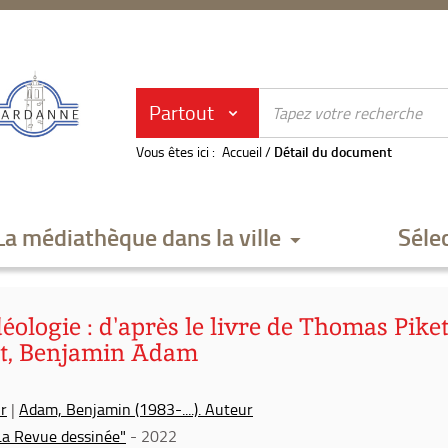
Partout
Vous êtes ici :
Accueil
/
Détail du document
La médiathèque dans la ville
Séle
déologie : d'après le livre de Thomas Pike
let, Benjamin Adam
ur
|
Adam, Benjamin (1983-....). Auteur
La Revue dessinée"
- 2022