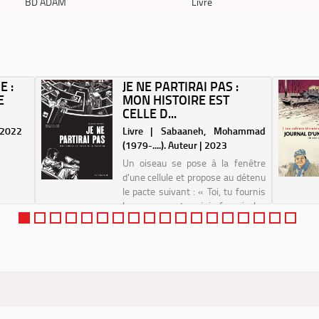
BD ADAM
Livre
E :
JE NE PARTIRAI PAS :
E
MON HISTOIRE EST
CELLE D...
| 2022
Livre | Sabaaneh, Mohammad
(1979-....). Auteur | 2023
Un oiseau se pose à la fenêtre
d'une cellule et propose au détenu
le pacte suivant : « Toi, tu fournis
les crayons et moi, je fournis les
histoires.» Chaque jour, armé de
son crayon et de feuilles dérobées
à l'enquêteur, le prison...