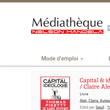
Aller
Aller
Aller
au
au
à
menu
contenu
la
recherche
Mode d'emploi
Capital & i
/ Claire A
Livre
Alet, Claire. Aute
Edité par
Seuil
;
"