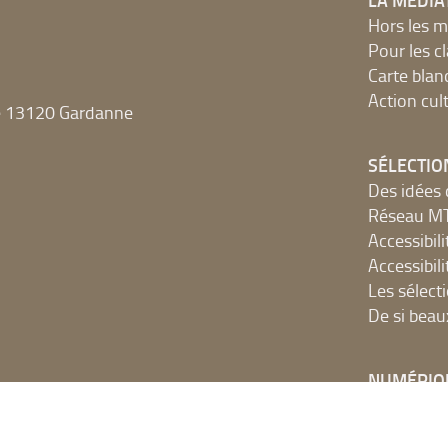
LA MÉDIA
Hors les m
Pour les c
Carte blan
Action cult
e 13120 Gardanne
SÉLECTIO
Des idées 
Réseau 
Accessibilit
Accessibilit
Les sélect
De si beau
NUMÉRIQ
Accès Inter
Ressources