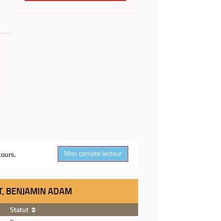
Mon compte lecteur
cours.
ET, BENJAMIN ADAM
Statut