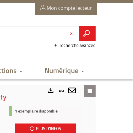
Mon compte lecteur
recherche avancée
ctions
Numérique
Lien
tty
permanent
Envoyer
Exports
(Nouvelle
par
1 exemplaire disponible
fenêtre)
mail
PLUS D'INFOS