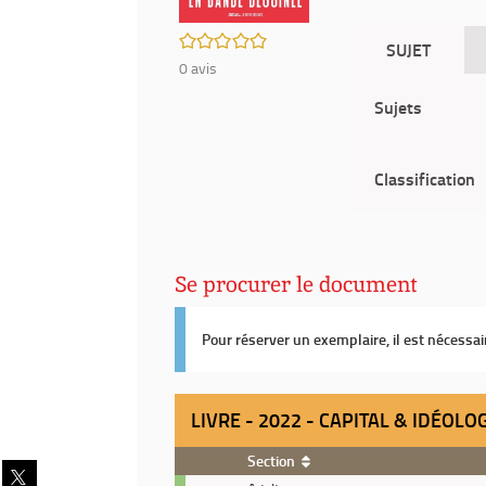
/5
SUJET
0
avis
Sujets
Classification
Se procurer le document
Pour réserver un exemplaire, il est nécessa
LIVRE - 2022 - CAPITAL & IDÉOLO
Section
Partager
Livre