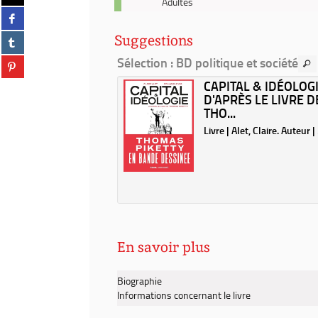
Adultes
sur
Partager
-
twitter
sur
2022
(Nouvelle
Partager
Suggestions
facebook
-
fenêtre)
sur
(Nouvelle
Capital
Sélection
: BD politique et société
Partager
tumblr
fenêtre)
&
sur
(Nouvelle
RÉSIDENCE MACRON
CAPITAL & IDÉOLOGI
idéologie
pinterest
fenêtre)
 ENQUÊTES /
D'APRÈS LE LIVRE D
:
(Nouvelle
TES...
THO...
d'après
fenêtre)
le
| Mediapart (Périodique).
Livre | Alet, Claire. Auteur 
livre
| 2022
de
Thomas
Piketty
/
Claire
Alet,
Benjamin
En savoir plus
Adam
Biographie
Informations concernant le livre