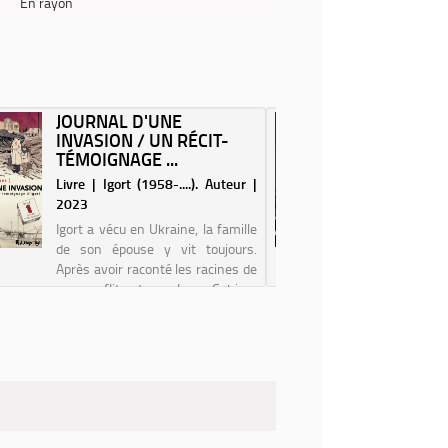
En rayon
JOURNAL D'UNE
LE CHO
INVASION / UN RÉCIT-
DE PO
TÉMOIGNAGE ...
MACRON,
Livre | Igort (1958-....). Auteur |
Livre |
2023
(1970-....
Igort a vécu en Ukraine, la famille
de son épouse y vit toujours.
Après avoir raconté les racines de
ce conflit dans Les Cahiers
ukrainiens et Les Cahiers russes,
il revient sur ce sujet pour donner
une voix à ceux que
généralemen...