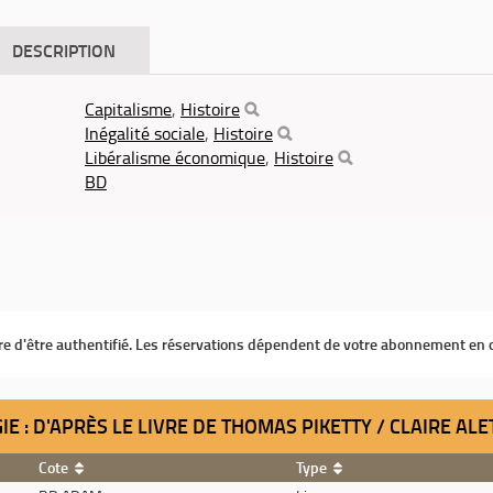
DESCRIPTION
Capitalisme
,
Histoire
Inégalité sociale
,
Histoire
Libéralisme économique
,
Histoire
BD
ire d'être authentifié. Les réservations dépendent de votre abonnement en 
GIE : D'APRÈS LE LIVRE DE THOMAS PIKETTY / CLAIRE AL
Cote
Type