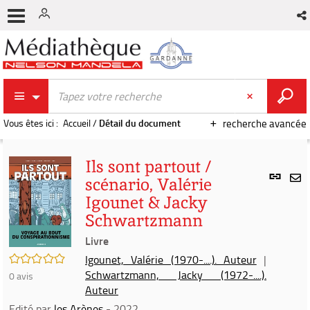
Vous êtes ici :
Accueil
/
Détail du document
recherche avancée
Ils sont partout /
Lien
scénario, Valérie
per
En
Igounet & Jacky
(Nou
par
fenê
Schwartzmann
mai
Livre
/5
Igounet, Valérie (1970-....). Auteur
|
Schwartzmann, Jacky (1972-....).
0
avis
Auteur
Edité par
les Arènes
- 2022