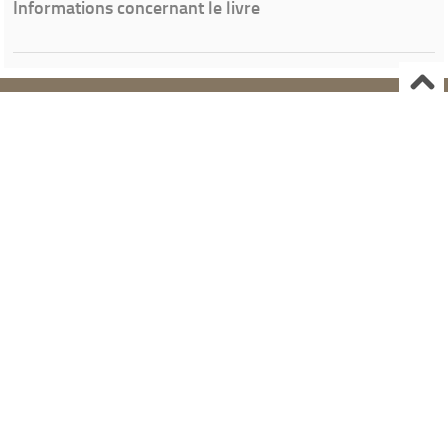
Informations concernant le livre
Ville de Gardanne
Instagram Médiathèque Nelson Mandela
Facebook Médiathèque Nelson Mandela
SYRACUSE
Portails et espaces publics numériques
Propulsé par
Archimed
- Gestion documentaire pour les bibliothèques