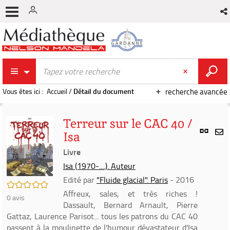
Vous êtes ici :
Accueil
/
Détail du document
recherche avancée
Terreur sur le CAC 40 /
Lien
Isa
per
En
(Nou
Livre
par
fenê
mai
Isa (1970-....). Auteur
Edité par
"Fluide glacial". Paris
- 2016
/5
Affreux, sales, et très riches !
0
avis
Dassault, Bernard Arnault, Pierre
Gattaz, Laurence Parisot... tous les patrons du CAC 40
passent à la moulinette de l'humour dévastateur d'Isa