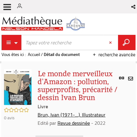
Vous êtes ici :
Accueil
/
Détail du document
recherche avancée
Le monde merveilleux
Lien
d'Amazon : pollution,
per
En
superprofits, précarité /
(Nou
par
fenê
dessin Ivan Brun
mai
Livre
/5
Brun, Ivan (1971-....). Illustrateur
0
avis
Edité par
Revue dessinée
- 2022