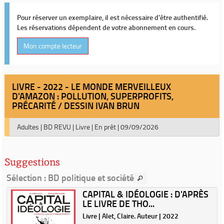
Pour réserver un exemplaire, il est nécessaire d'être authentifié.
Les réservations dépendent de votre abonnement en cours.
Mon compte lecteur
LIVRE - 2022 - LE MONDE MERVEILLEUX
D'AMAZON : POLLUTION, SUPERPROFITS,
PRÉCARITÉ / DESSIN IVAN BRUN
Adultes
|
BD REVU
|
Livre
|
En prêt
|
09/09/2026
Suggestions
Sélection
: BD politique et société
CAPITAL & IDÉOLOGIE : D'APRÈS
LE LIVRE DE THO...
|
Livre | Alet, Claire. Auteur | 2022