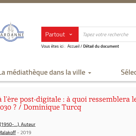
Partout
Vous êtes ici :
Accueil
/
Détail du document
La médiathèque dans la ville
Séle
à l'ère post-digitale : à quoi ressemblera l
2030 ? / Dominique Turcq
1950-....). Auteur
Malakoff
- 2019