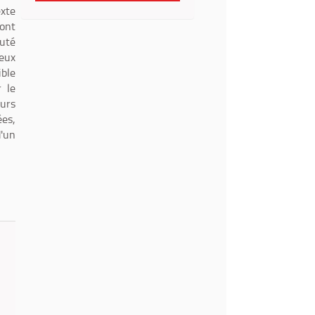
exte
ont
cuté
ceux
ible
r le
eurs
ées,
d'un