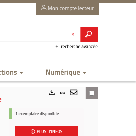
Mon compte lecteur
recherche avancée
ctions
Numérique
Lien
e
permanent
Envoyer
Exports
(Nouvelle
par
1 exemplaire disponible
fenêtre)
mail
PLUS D'INFOS