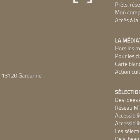
Prêts, rés
Mon compt
Accès à l
LA MÉDIA
Hors les m
Pour les c
Carte blan
Action cult
e 13120 Gardanne
SÉLECTIO
Des idées 
Réseau 
Accessibilit
Accessibilit
Les sélect
De si beau