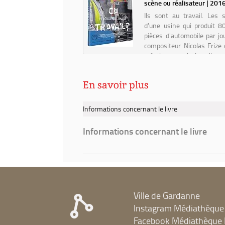
Auteur | 2018
scène ou réalisateur | 201
à
Ils sont au travail. Les s
quoi
d'une usine qui produit 
ressemblera
pièces d'automobile par jou
le
compositeur Nicolas Frize 
travail
création musicale s'inv
en
coeur des ateliers. Chac
2030
manière, ils disent leur trava
?
En savoir plus
/
Dominique
Informations concernant le livre
Turcq
Informations concernant le livre
Ville de Gardanne
Instagram Médiathèque
Facebook Médiathèque 