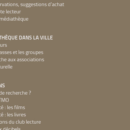
ervations, suggestions d'achat
e lecteur
a médiathèque
THÈQUE DANS LA VILLE
urs
lasses et les groupes
che aux associations
urelle
NS
de recherche ?
MTMO
é : les films
é : les livres
ions du club lecture
x décibels