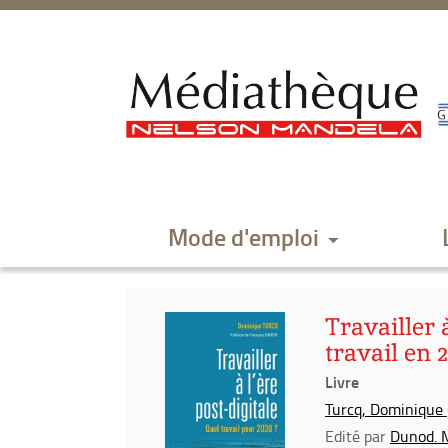
Aller
Aller
Aller
au
au
à
menu
contenu
la
recherche
Mode d'emploi
Travailler 
travail en 
Livre
Turcq, Dominique (
Edité par
Dunod. 