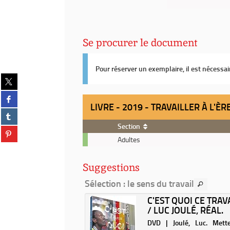
Se procurer le document
Pour réserver un exemplaire, il est nécessa
Partager
sur
Partager
twitter
LIVRE - 2019 - TRAVAILLER À L'È
sur
(Nouvelle
Partager
facebook
fenêtre)
sur
(Nouvelle
Section
Partager
tumblr
fenêtre)
Livre
Adultes
sur
(Nouvelle
-
pinterest
fenêtre)
2019
(Nouvelle
Suggestions
-
fenêtre)
Travailler
Sélection
: le sens du travail
à
HIT JOBS / DAVID
C'EST QUOI CE TRAVA
l'ère
BER
/ LUC JOULÉ, RÉAL.
post-
digitale
| Graeber, David (1961-
DVD | Joulé, Luc. Mett
: