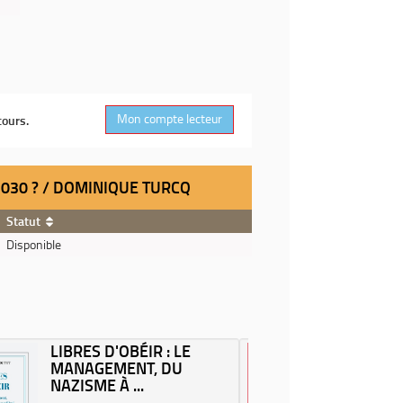
Mon compte lecteur
cours.
 2030 ? / DOMINIQUE TURCQ
Statut
Disponible
LIBRES D'OBÉIR : LE
DEBOUT
MANAGEMENT, DU
GILLES
NAZISME À ...
FRANÇOI