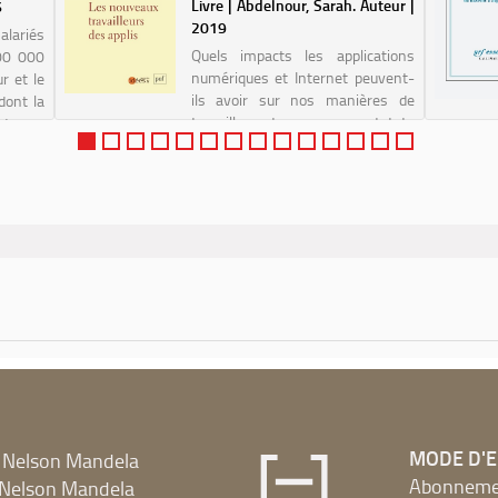
Livre | Abdelnour, Sarah. Auteur |
6
2019
alariés
Quels impacts les applications
800 000
numériques et Internet peuvent-
r et le
ils avoir sur nos manières de
dont la
travailler et sur nos statuts
ente au
d'emploi ? En quoi le fait de
un à sa
commander un véhicule via une
il...
application plutôt que par
téléphone consti...
MODE D'
 Nelson Mandela
Abonnement
Nelson Mandela