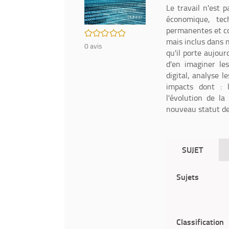
Le travail n'est 
économique, tech
permanentes et con
/5
mais inclus dans 
0
avis
qu'il porte aujour
d'en imaginer les
digital, analyse l
impacts dont : l'
l'évolution de la
nouveau statut de 
SUJET
Sujets
Classification