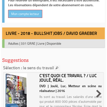
Pour réserver un exemplaire, il est nécessaire d'être authentifié.
Les réservations dépendent de votre abonnement en cours.
Mon compte lecteur
LIVRE - 2018 - BULLSHIT JOBS / DAVID GRAEBER
Adultes
|
331 GRAE
|
Livre
|
Disponible
Suggestions
Sélection
: le sens du travail
C'EST QUOI CE TRAVAIL ? / LUC
JOULÉ, RÉAL.
r
DVD | Joulé, Luc. Metteur en scène ou
réalisateur | 2016
Ils sont au travail. Les salariés d'une usine
qui produit 800 000 pièces d'automobile par
jour et le compositeur Nicolas Frize dont la