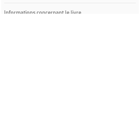
Informations concernant le livre
Ville de Gardanne
Instagram Médiathèque Nelson Mandela
Facebook Médiathèque Nelson Mandela
SYRACUSE
Portails et espaces publics numériques