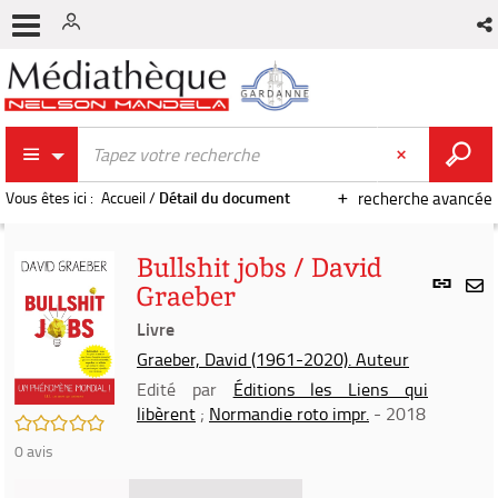
Vous êtes ici :
Accueil
/
Détail du document
recherche avancée
Bullshit jobs / David
Lien
Graeber
per
En
(Nou
Livre
par
fenê
mai
Graeber, David (1961-2020). Auteur
Edité par
Éditions les Liens qui
libèrent
;
Normandie roto impr.
- 2018
/5
0
avis