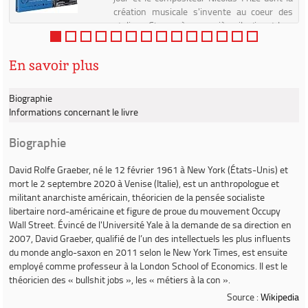
création musicale s'invente au coeur des
ateliers. Chacun à sa manière, ils disent leur
travail...
En savoir plus
Biographie
Informations concernant le livre
Biographie
David Rolfe Graeber
, né le 12 février 1961 à New York (États-Unis) et
mort le 2 septembre 2020 à Venise (Italie), est un anthropologue et
militant anarchiste américain, théoricien de la pensée socialiste
libertaire nord-américaine et figure de proue du mouvement
Occupy
Wall Street
. Évincé de l'Université Yale à la demande de sa direction en
2007, David Graeber, qualifié de l’un des intellectuels les plus influents
du monde anglo-saxon en 2011 selon le
New York Times
, est ensuite
employé comme professeur à la London School of Economics. Il est le
théoricien des «
bullshit jobs
», les « métiers à la con ».
Source :
Wikipedia