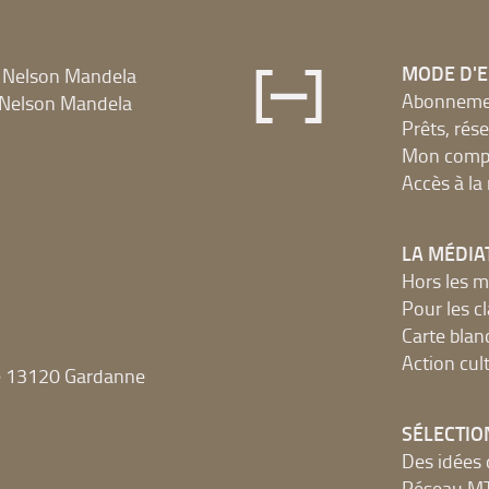
MODE D'
 Nelson Mandela
Abonnement
Nelson Mandela
Prêts, rés
Mon compt
Accès à l
LA MÉDIA
Hors les m
Pour les c
Carte blan
Action cult
e 13120 Gardanne
SÉLECTIO
Des idées 
Réseau 