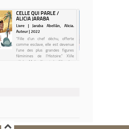
Refusant le « retour à la normale
est touc
», elle rejoint le maquis des luttes
lacrymogè
CELLE QUI PARLE /
ROXANE
contre l'...
dans s...
ALICIA JARABA
CULOTT
SKVORTZ
Livre | Jaraba Abellán, Alicia.
Livre | 
Auteur | 2022
(1993-....
“Fille d'un chef déchu, offerte
Roxane, 
comme esclave, elle est devenue
enchaîne
l'une des plus grandes figures
après-mid
féminines de l'Histoire.” XVIe
ses fins 
siècle. Malinalli est la fille d'un
quotidien
chef d'un clan d'Amérique
ses sous-
centrale. Peu de temps après la
Roxane ve
mort de so...
ses...