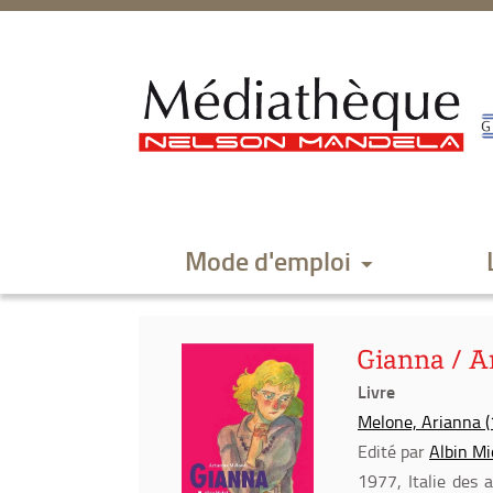
Aller
Aller
Aller
au
au
à
menu
contenu
la
recherche
Mode d'emploi
Gianna / A
Livre
Melone, Arianna (1
Edité par
Albin Mi
1977, Italie des 