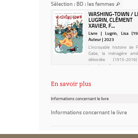
Sélection
: BD : les femmes
violence.
Charlot...
SEXISME AND SUN :
WASHING-TOWN / L
NIQUES DU
LUGRIN, CLÉMENT
ME ...
XAVIER, F...
| Spaak, Marine. Auteur |
Livre | Lugrin, Lisa (1983
Auteur | 2023
an graphique puisssant
L'incroyable histoire de 
crypte les situations
Gabe, la ménagère amér
es que vivent toutes les
débordée (1915-2016
 au quotidien ! La honte
inventa la maison 
miers poils sur nos corps
nettoyante.
les, l'urgence que l'on
En savoir plus
t à tomber amoureuse d'un
les repa...
Informations concernant le livre
Informations concernant le livre