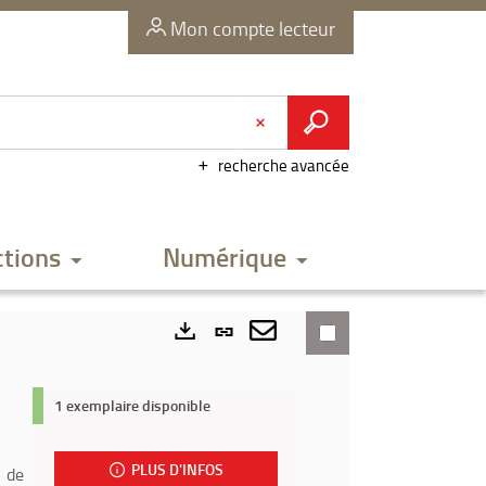
Mon compte lecteur
recherche avancée
ctions
Numérique
Lien
permanent
Envoyer
Exports
(Nouvelle
par
1 exemplaire disponible
fenêtre)
mail
PLUS D'INFOS
s de