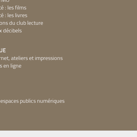
é : les films
é : les livres
ions du club lecture
x décibels
UE
net, ateliers et impressions
 en ligne
t espaces publics numériques