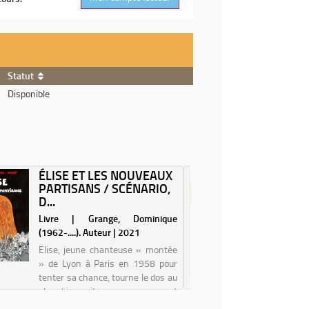
Statut
Disponible
ÉLISE ET LES NOUVEAUX
CAS DE
PARTISANS / SCÉNARIO,
HISTOI
D...
VIOLENC
Livre | Grange, Dominique
Livre | 
(1962-....). Auteur | 2021
Auteur | 
Elise, jeune chanteuse « montée
Le 1er d
» de Lyon à Paris en 1958 pour
quatre-vin
tenter sa chance, tourne le dos au
de ferme
showbiz suite au mouvement
apparteme
contestataire de mai 68.
étage d'u