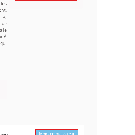
 les
ent.
e »,
t de
s le
 » À
 qui
Mon compte lecteur
cours.