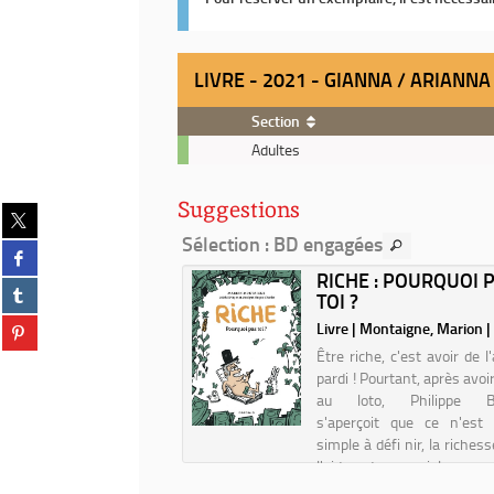
LIVRE - 2021 - GIANNA / ARIANN
Section
Livre
Adultes
-
2021
Suggestions
-
Partager
Gianna
sur
Sélection
: BD engagées
Partager
/
twitter
sur
 UP AMERICA.
RICHE : POURQUOI 
Arianna
(Nouvelle
Partager
facebook
1, 1940-1960 /
TOI ?
Melone
fenêtre)
sur
(Nouvelle
LEW...
Partager
Livre | Montaigne, Marion 
tumblr
fenêtre)
sur
 Lewis, John (1940-2020).
(Nouvelle
Être riche, c'est avoir de l
pinterest
| 2014
fenêtre)
pardi ! Pourtant, après avo
(Nouvelle
s années 1960, les Etats-
au loto, Philippe Br
fenêtre)
ont marqués par la lutte
s'aperçoit que ce n'est
s droits civiques, le début
simple à défi nir, la riches
ifestations pacifiques et
l'aide des sociologues 
 en pratique de la politique
Pinçon et Monique P