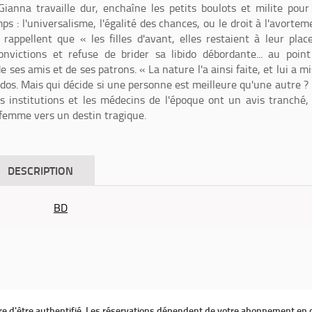
 Gianna travaille dur, enchaîne les petits boulots et milite pour
s : l'universalisme, l'égalité des chances, ou le droit à l'avortem
 rappellent que « les filles d'avant, elles restaient à leur plac
nvictions et refuse de brider sa libido débordante... au poin
 ses amis et de ses patrons. « La nature l'a ainsi faite, et lui a mi
dos. Mais qui décide si une personne est meilleure qu'une autre ?
es institutions et les médecins de l'époque ont un avis tranché,
 femme vers un destin tragique.
DESCRIPTION
BD
ire d'être authentifié. Les réservations dépendent de votre abonnement en 