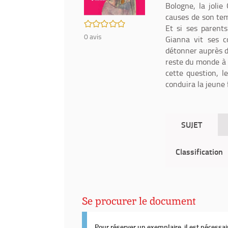
Bologne, la jolie
causes de son temp
/5
Et si ses parents
0
avis
Gianna vit ses co
détonner auprès de
reste du monde à 
cette question, l
conduira la jeune
SUJET
Classification
Se procurer le document
Pour réserver un exemplaire, il est nécessa