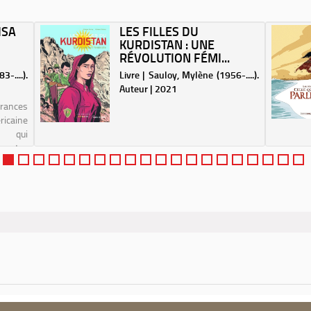
l'actualité économique donne à
l'auteure de La...
ISA
LES FILLES DU
KURDISTAN : UNE
RÉVOLUTION FÉMI...
-....).
Livre | Sauloy, Mylène (1956-....).
Auteur | 2021
Frances
icaine
) qui
auto-