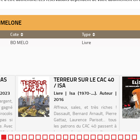
A MELONE
Cote
Type
BD MELO
Livre
PAS
TERREUR SUR LE CAC 40
/ ISA
| 2023
Livre | Isa (1970-....). Auteur |
2016
'argent,
ir gagné
Affreux, sales, et très riches !
ocolis
Dassault, Bernard Arnault, Pierre
 pas si
Gattaz, Laurence Parisot... tous
se. Avec
les patrons du CAC 40 passent à
Michel
la moulinette de l'humour
inçon-
dévastateur d'Isa ! Toute