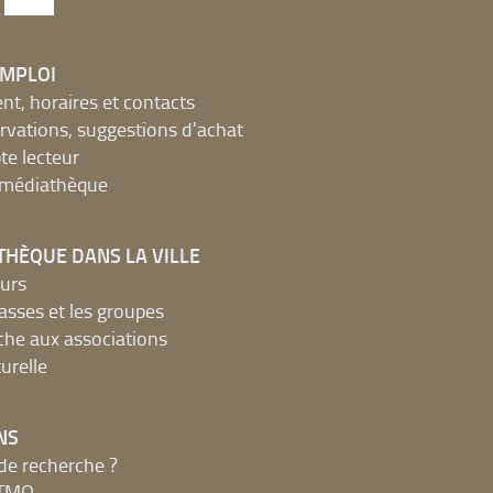
EMPLOI
, horaires et contacts
ervations, suggestions d'achat
e lecteur
a médiathèque
THÈQUE DANS LA VILLE
urs
lasses et les groupes
che aux associations
urelle
NS
de recherche ?
MTMO