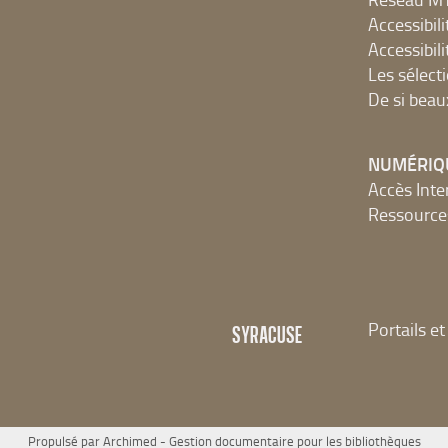
Accessibilit
Accessibilit
Les sélect
De si beau
NUMÉRIQ
Accès Inter
Ressources
Portails e
SYRACUSE
Propulsé par
Archimed
- Gestion documentaire pour les bibliothèques