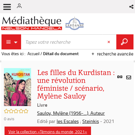
Vous êtes ici :
Accueil
/
Détail du document
recherche avancée
Les filles du Kurdistan :
Lien
une révolution
per
En
féministe / scénario,
(Nou
par
fenê
Mylène Sauloy
mai
Livre
/5
Sauloy, Mylène (1956-....). Auteur
0
avis
Edité par
les Escales
;
Steinkis
- 2021
Voir la collection «Témoins du monde, 2021»