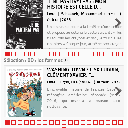
JE NE PARTIRAI PAS : MON
HISTOIRE EST CELLE D...
r
Livre | Sabaaneh, Mohammad (1979-....).
Auteur | 2023
Un oiseau se pose à la fenêtre d'une cellule
et propose au détenu le pacte suivant : « Toi,
tu fournis les crayons et moi, je fournis les
histoires.» Chaque jour, armé de son crayon
et de feuilles dérobées à l'enquêteur, le
prison...
Sélection
: BD : les femmes
WASHING-TOWN / LISA LUGRIN,
CLÉMENT XAVIER, F...
Livre | Lugrin, Lisa (1983-....). Auteur | 2023
e
L'incroyable histoire de Frances Gabe, la
s
ménagère américaine débordée (1915-
s
2016) qui inventa la maison auto-
,
nettoyante.
r