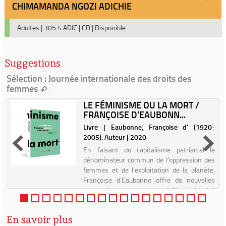
CHIMAMANDA NGOZI ADICHIE
Adultes
|
305.4 ADIC
|
CD
|
Disponible
Suggestions
Sélection
: Journée internationale des droits des
femmes
LE FÉMINISME OU LA MORT /
FRANÇOISE D'EAUBONN...
|
Livre | Eaubonne, Françoise d' (1920-
2005). Auteur | 2020
En faisant du capitalisme patriarcal le
dénominateur commun de l'oppression des
femmes et de l'exploitation de la planète,
Françoise d'Eaubonne offre de nouvelles
perspectives au mouvement féministe et à
la lutte écologiste. Pour ...
En savoir plus