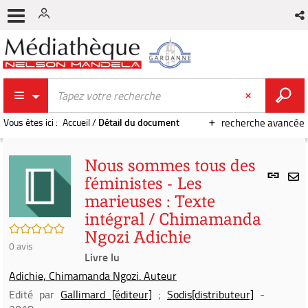
Vous êtes ici :
Accueil
/
Détail du document
recherche avancée
Nous sommes tous des
Lien
féministes - Les
per
En
marieuses : Texte
(Nou
par
fenê
intégral / Chimamanda
mai
/5
Ngozi Adichie
0
avis
Livre lu
Adichie, Chimamanda Ngozi. Auteur
Edité par
Gallimard [éditeur]
;
Sodis[distributeur]
-