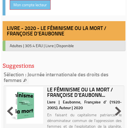
Mon compte lecteur
LIVRE - 2020 - LE FÉMINISME OU LA MORT /
FRANÇOISE D'EAUBONNE
Adultes
|
305.4 EAU
|
Livre
|
Disponible
Suggestions
Sélection
: Journée internationale des droits des
femmes
LE FÉMINISME OU LA MORT /
FRANÇOISE D'EAUBONN...
|
Livre | Eaubonne, Françoise d' (1920-
2005). Auteur | 2020
En faisant du capitalisme patriarcal le
dénominateur commun de l'oppression des
femmes et de l'exploitation de la planète,