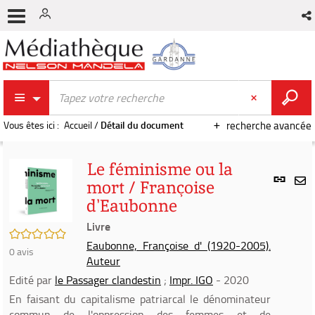
Vous êtes ici :
Accueil
/
Détail du document
recherche avancée
Le féminisme ou la
Lien
mort / Françoise
per
En
d'Eaubonne
(Nou
par
fenê
Livre
mai
/5
Eaubonne, Françoise d' (1920-2005).
0
avis
Auteur
Edité par
le Passager clandestin
;
Impr. IGO
- 2020
En faisant du capitalisme patriarcal le dénominateur
commun de l'oppression des femmes et de