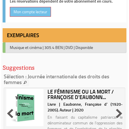
Les réservations dépendent de votre abonnement en cours.
Mon compte lecteur
EXEMPLAIRES
Musique et cinéma
|
305.4 BEN
|
DVD
|
Disponible
Suggestions
Sélection
: Journée internationale des droits des
femmes
LE FÉMINISME OU LA MORT /
FRANÇOISE D'EAUBONN...
|
Livre | Eaubonne, Françoise d' (1920-
2005). Auteur | 2020
En faisant du capitalisme patriarcal le
dénominateur commun de l'oppression des
femmes et de l'exploitation de la planète,