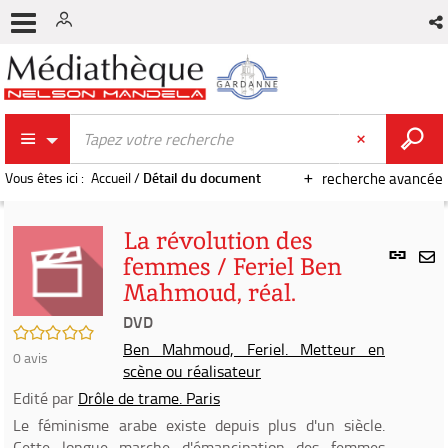
Vous êtes ici :
Accueil
/
Détail du document
recherche avancée
La révolution des
Lien
femmes / Feriel Ben
per
En
Mahmoud, réal.
(Nou
par
fenê
DVD
mai
/5
Ben Mahmoud, Feriel. Metteur en
0
avis
scène ou réalisateur
Edité par
Drôle de trame. Paris
Le féminisme arabe existe depuis plus d'un siècle.
Cette longue marche d'émancipation des femmes