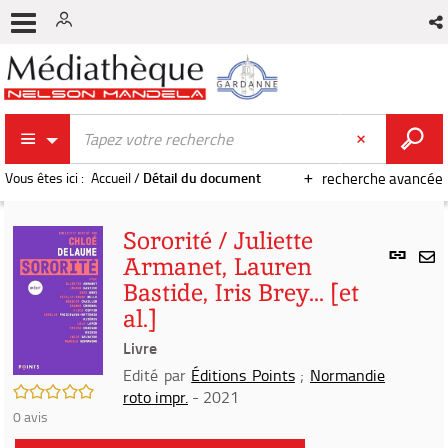
Vous êtes ici :
Accueil
/
Détail du document
recherche avancée
Sororité / Juliette
Lien
Armanet, Lauren
per
En
Bastide, Iris Brey... [et
(Nou
par
fenê
al.]
mai
Livre
Edité par
Éditions Points
;
Normandie
/5
roto impr.
- 2021
0
avis