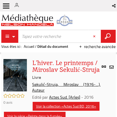
Vous êtes ici :
Accueil
/
Détail du document
recherche avancée
L'hiver. Le printemps /
Lien
Miroslav Sekulić-Struja
per
En
(Nou
Livre
par
fenê
mai
Sekulić-Struja, Miroslav (1976-....).
Auteur
/5
Edité par
Actes Sud. [Arles]
- 2016
0
avis
Voir la collection «Actes Sud BD, 2016»
Voir la série «Pelote dans la fumée»