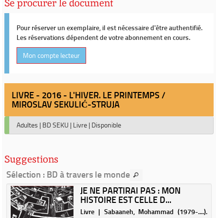
Se procurer le document
Pour réserver un exemplaire, il est nécessaire d'être authentifié.
Les réservations dépendent de votre abonnement en cours.
Mon compte lecteur
LIVRE - 2016 - L'HIVER. LE PRINTEMPS /
MIROSLAV SEKULIĆ-STRUJA
Adultes
|
BD SEKU
|
Livre
|
Disponible
Suggestions
Sélection
: BD à travers le monde
JE NE PARTIRAI PAS : MON
HISTOIRE EST CELLE D...
r
Livre | Sabaaneh, Mohammad (1979-....).