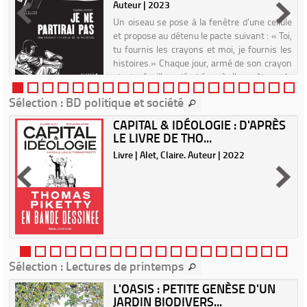
Auteur | 2023
Un oiseau se pose à la fenêtre d'une cellule
et propose au détenu le pacte suivant : « Toi,
tu fournis les crayons et moi, je fournis les
histoires.» Chaque jour, armé de son crayon
et de feuilles dérobées à l'enquêteur, le
prison...
Sélection
: BD politique et société
CAPITAL & IDÉOLOGIE : D'APRÈS
LE LIVRE DE THO...
|
Livre | Alet, Claire. Auteur | 2022
Sélection
: Lectures de printemps
L'OASIS : PETITE GENÈSE D'UN
JARDIN BIODIVERS...