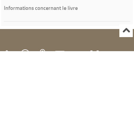
Informations concernant le livre
Ville de Gardanne
Instagram Médiathèque Nelson Mandela
Facebook Médiathèque Nelson Mandela
SYRACUSE
Portails et espaces publics numériques