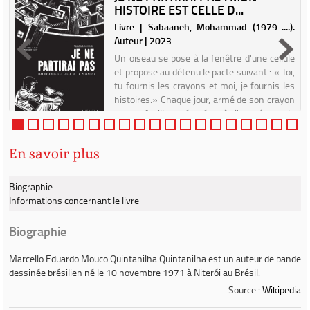
HISTOIRE EST CELLE D...
r
Livre | Sabaaneh, Mohammad (1979-....).
Auteur | 2023
Un oiseau se pose à la fenêtre d'une cellule
et propose au détenu le pacte suivant : « Toi,
tu fournis les crayons et moi, je fournis les
histoires.» Chaque jour, armé de son crayon
et de feuilles dérobées à l'enquêteur, le
prison...
En savoir plus
Biographie
Informations concernant le livre
Biographie
Marcello Eduardo Mouco Quintanilha Quintanilha
est un auteur de bande
dessinée brésilien né le 10 novembre 1971 à Niterói au Brésil.
Source :
Wikipedia