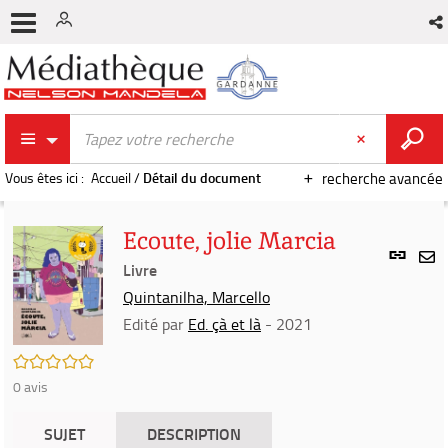
Vous êtes ici :
Accueil
/
Détail du document
recherche avancée
Ecoute, jolie Marcia
Lien
per
Livre
En
(Nou
Quintanilha, Marcello
par
fenê
mai
Edité par
Ed. çà et là
- 2021
/5
0
avis
SUJET
DESCRIPTION