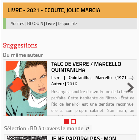
LIVRE - 2021 - ECOUTE, JOLIE MARCIA
Adultes
|
BD QUIN
|
Livre
|
Disponible
Suggestions
Du même auteur
TALC DE VERRE / MARCELLO
QUINTANILHA
Livre | Quintanilha, Marcello (1971-....).
Auteur | 2016
Rosangela souffre du syndrome de la femme
parfaite. Cette habitante de Niteroi (État de
Rio de Janeiro) est une dentiste reconnue,
elle a son propre cabinet. Son mari, un
cardiologue à succès, a bon caractère et est
très amoureux ...
Sélection
: BD à travers le monde
JE NE PARTIRAI PAS : MON