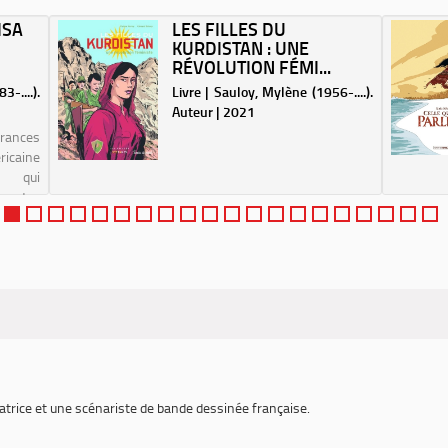
ISA
LES FILLES DU
KURDISTAN : UNE
RÉVOLUTION FÉMI...
-....).
Livre | Sauloy, Mylène (1956-....).
Auteur | 2021
Frances
icaine
) qui
auto-
natrice et une scénariste de bande dessinée française.