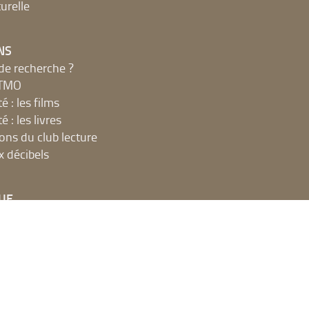
urelle
NS
de recherche ?
MTMO
é : les films
é : les livres
ions du club lecture
x décibels
UE
net, ateliers et impressions
 en ligne