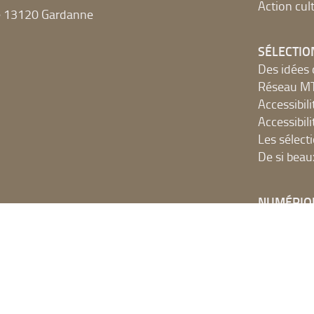
Action cult
e 13120 Gardanne
SÉLECTIO
Des idées 
Réseau 
Accessibilit
Accessibilit
Les sélect
De si beau
NUMÉRIQ
Accès Inter
Ressources