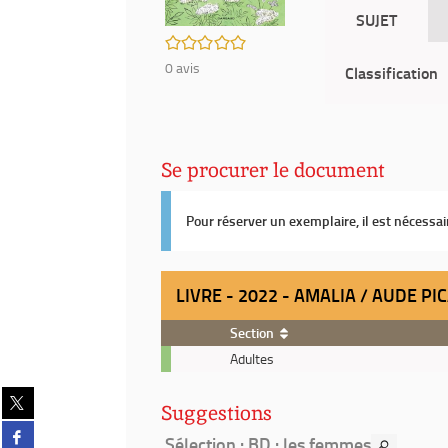
SUJET
/5
0
avis
Classification
Se procurer le document
Pour réserver un exemplaire, il est nécessa
LIVRE - 2022 - AMALIA / AUDE PI
Section
Livre
Adultes
-
2022
Partager
Suggestions
-
sur
Partager
Amalia
twitter
Sélection
: BD : les femmes