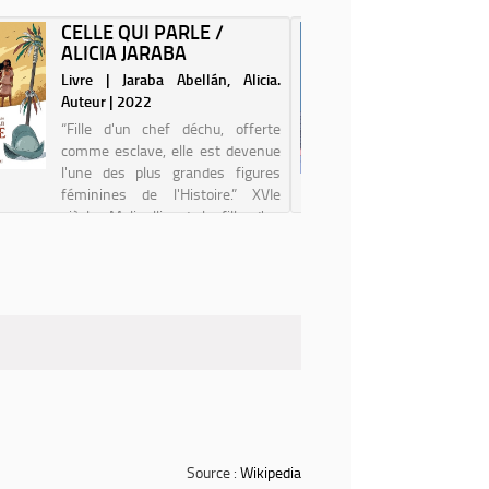
CELLE QUI PARLE /
ROXANE
ALICIA JARABA
CULOTT
SKVORTZ
Livre | Jaraba Abellán, Alicia.
Livre | 
Auteur | 2022
(1993-....
“Fille d'un chef déchu, offerte
Roxane, 
comme esclave, elle est devenue
enchaîne
l'une des plus grandes figures
après-mid
féminines de l'Histoire.” XVIe
ses fins 
siècle. Malinalli est la fille d'un
quotidien
chef d'un clan d'Amérique
ses sous-
centrale. Peu de temps après la
Roxane ve
mort de so...
ses...
Source :
Wikipedia