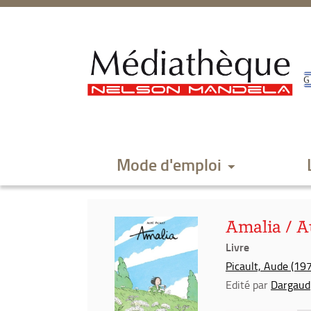
Aller
Aller
Aller
au
au
à
menu
contenu
la
recherche
Mode d'emploi
Amalia / A
Livre
Picault, Aude (1979
Edité par
Dargaud