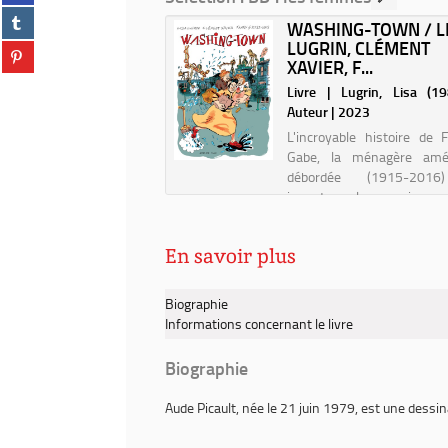
sur
/
(Nouvelle
Partager
facebook
SEXISME AND SUN :
WASHING-TOWN / L
Aude
fenêtre)
sur
(Nouvelle
NIQUES DU
LUGRIN, CLÉMENT
Picault
Partager
tumblr
fenêtre)
ME ...
XAVIER, F...
sur
(Nouvelle
pinterest
| Spaak, Marine. Auteur |
Livre | Lugrin, Lisa (1983
fenêtre)
(Nouvelle
Auteur | 2023
fenêtre)
an graphique puisssant
L'incroyable histoire de 
crypte les situations
Gabe, la ménagère amér
es que vivent toutes les
débordée (1915-2016
 au quotidien ! La honte
inventa la maison 
miers poils sur nos corps
nettoyante.
les, l'urgence que l'on
En savoir plus
t à tomber amoureuse d'un
les repa...
Biographie
Informations concernant le livre
Biographie
Aude Picault
, née le 21 juin 1979, est une dessi