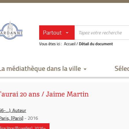
Partout
Vous êtes ici :
Accueil
/
Détail du document
La médiathèque dans la ville
Séle
'aurai 20 ans / Jaime Martin
6-....). Auteur
aris, [Paris]
- 2016
«Aire libre (Bruxelles), 2016»