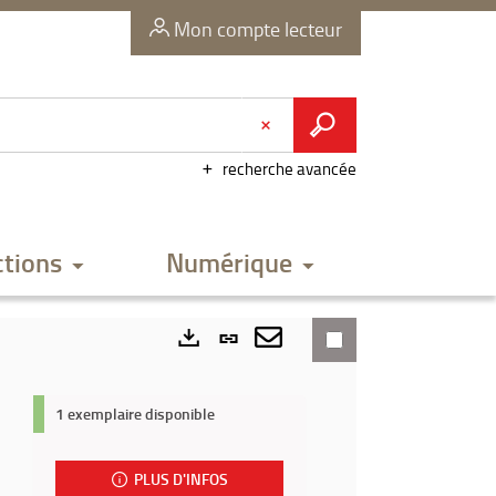
Mon compte lecteur
recherche avancée
ctions
Numérique
Lien
permanent
Envoyer
Exports
(Nouvelle
par
1 exemplaire disponible
fenêtre)
mail
PLUS D'INFOS