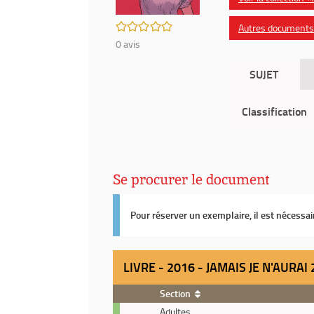
/5
Autres documents d
0
avis
SUJET
Classification
Se procurer le document
Pour réserver un exemplaire, il est nécessa
LIVRE - 2016 - JAMAIS JE N'AURAI
Section
Livre
Adultes