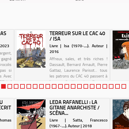
PAS
TERREUR SUR LE CAC 40
/ ISA
| 2023
Livre | Isa (1970-....). Auteur |
2016
'argent,
ir gagné
Affreux, sales, et très riches !
ocolis
Dassault, Bernard Arnault, Pierre
 pas si
Gattaz, Laurence Parisot... tous
se. Avec
les patrons du CAC 40 passent à
Michel
la moulinette de l'humour
inçon-
dévastateur d'Isa ! Toute
l'actualité économique donne à
l'auteure de La...
DU
LEDA RAFANELLI : LA
ÉCRIT
GITANE ANARCHISTE /
SCÉNA...
homas
Livre | Satta, Francesco
(1967-....). Auteur | 2018