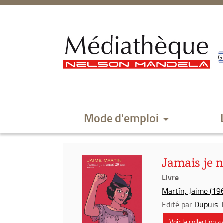
Aller
Aller
Aller
au
au
à
menu
contenu
la
recherche
Mode d'emploi
Jamais je n
Livre
Martín, Jaime (196
Edité par
Dupuis. P
Voir la collection 