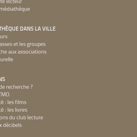
e lecteur
a médiathèque
THÈQUE DANS LA VILLE
urs
lasses et les groupes
che aux associations
urelle
NS
de recherche ?
MTMO
é : les films
é : les livres
ions du club lecture
x décibels