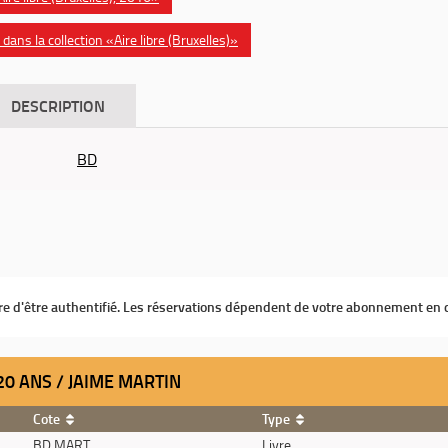
ans la collection «Aire libre (Bruxelles)»
DESCRIPTION
BD
ire d'être authentifié. Les réservations dépendent de votre abonnement en 
 20 ANS / JAIME MARTIN
Cote
Type
BD MART
Livre