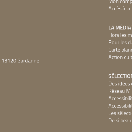
Mon compt
Accès à l
LA MÉDIA
Hors les m
Pour les c
Carte blan
Action cult
e 13120 Gardanne
SÉLECTIO
Des idées 
Réseau 
Accessibilit
Accessibilit
Les sélect
De si beau