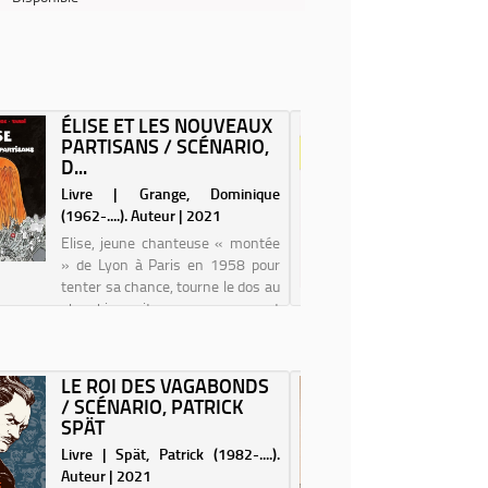
ÉLISE ET LES NOUVEAUX
CAS DE
PARTISANS / SCÉNARIO,
HISTOI
D...
VIOLENC
Livre | Grange, Dominique
Livre | 
(1962-....). Auteur | 2021
Auteur | 
Elise, jeune chanteuse « montée
Le 1er d
» de Lyon à Paris en 1958 pour
quatre-vin
tenter sa chance, tourne le dos au
de ferme
showbiz suite au mouvement
apparteme
contestataire de mai 68.
étage d'u
Refusant le « retour à la normale
est touc
», elle rejoint le maquis des luttes
lacrymogè
LE ROI DES VAGABONDS
VIVA L'
contre l'...
dans s...
/ SCÉNARIO, PATRICK
RENCO
SPÄT
ET...
Livre | Spät, Patrick (1982-....).
Livre | L
Auteur | 2021
Auteur | 