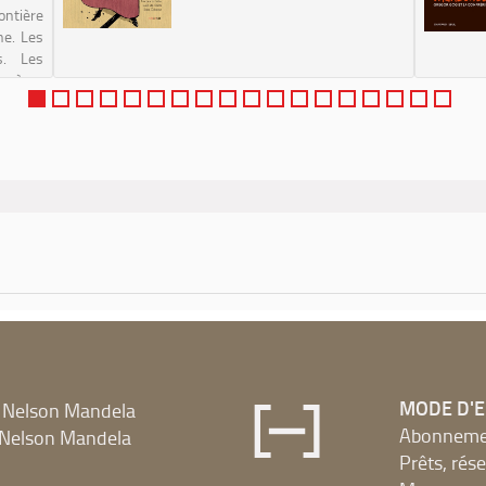
ontière
ne. Les
s. Les
angères
oranges
 Sur la
u...
MODE D'
 Nelson Mandela
Abonnement
Nelson Mandela
Prêts, rés