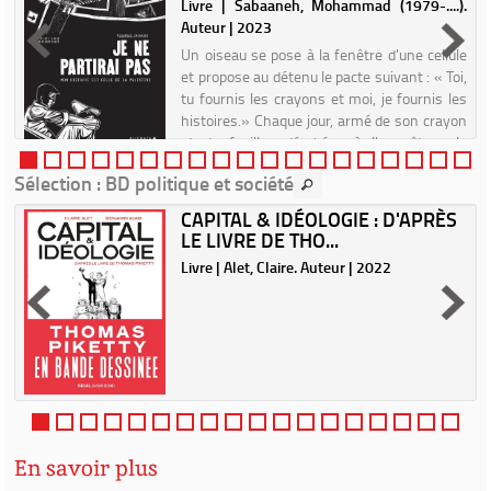
r
Livre | Sabaaneh, Mohammad (1979-....).
Auteur | 2023
Un oiseau se pose à la fenêtre d'une cellule
et propose au détenu le pacte suivant : « Toi,
tu fournis les crayons et moi, je fournis les
histoires.» Chaque jour, armé de son crayon
et de feuilles dérobées à l'enquêteur, le
prison...
Sélection
: BD politique et société
CAPITAL & IDÉOLOGIE : D'APRÈS
LE LIVRE DE THO...
|
Livre | Alet, Claire. Auteur | 2022
En savoir plus