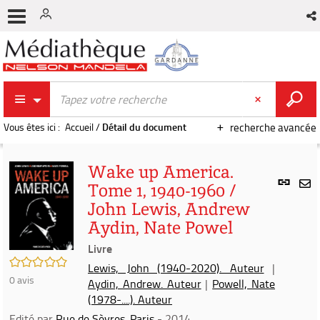
Vous êtes ici :
Accueil
/
Détail du document
recherche avancée
Wake up America.
Lien
Tome 1, 1940-1960 /
per
En
John Lewis, Andrew
(Nou
par
fenê
Aydin, Nate Powel
mai
Livre
/5
Lewis, John (1940-2020). Auteur
|
0
avis
Aydin, Andrew. Auteur
|
Powell, Nate
(1978-....). Auteur
Edité par
Rue de Sèvres. Paris
- 2014