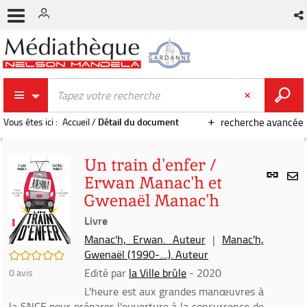
Vous êtes ici :
Accueil
/
Détail du document
recherche avancée
Un train d'enfer /
Lien
Erwan Manac'h et
per
En
Gwenaël Manac'h
(Nou
par
fenê
Livre
mai
Manac'h, Erwan. Auteur
|
Manac'h,
Gwenaël (1990-....). Auteur
/5
Edité par
la Ville brûle
- 2020
0
avis
L'heure est aux grandes manœuvres à
la SNCF pour préparer l'ouverture à la concurrence de