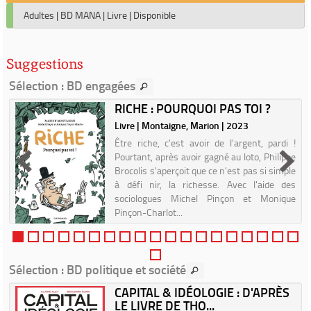
Adultes
|
BD MANA
|
Livre
|
Disponible
Suggestions
Sélection
: BD engagées
RICHE : POURQUOI PAS TOI ?
Livre | Montaigne, Marion | 2023
|
Être riche, c'est avoir de l'argent, pardi !
Pourtant, après avoir gagné au loto, Philippe
t
Brocolis s'aperçoit que ce n'est pas si simple
,
à défi nir, la richesse. Avec l'aide des
a
sociologues Michel Pinçon et Monique
-
Pinçon-Charlot...
Sélection
: BD politique et société
CAPITAL & IDÉOLOGIE : D'APRÈS
LE LIVRE DE THO...